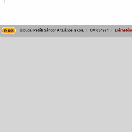
Újbudai Petőfi Sándor Általános Iskola | OM 034974 |
Elérhetős