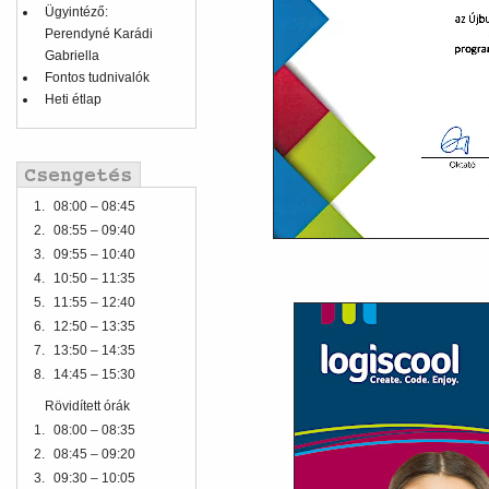
Ügyintéző:
Perendyné Karádi
Gabriella
Fontos tudnivalók
Heti étlap
1.
08:00 – 08:45
2.
08:55 – 09:40
3.
09:55 – 10:40
4.
10:50 – 11:35
5.
11:55 – 12:40
6.
12:50 – 13:35
7.
13:50 – 14:35
8.
14:45 – 15:30
Rövidített órák
1.
08:00 – 08:35
2.
08:45 – 09:20
3.
09:30 – 10:05