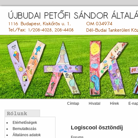
Ugrás
a
tartalomra
Címlap
Hivatal
Hírek
E-nap
Main
menu
Balmenü
Elérhetőségek
Logiscool ösztöndíj
Bemutatkozás
Általános adatok
Forums