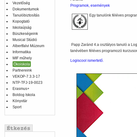
Vezetőség
Programok, események
Dokumentumok
Tanulóbiztosítás
Egy tanulónk féléves progra
Kopogtató
Iskolaújság
Büszkeségeink
Musical Stúdió
Papp Zaránd 4.a osztályos tanuló a Lo
Albertfalvi Múzeum
tanévében féléves programozó kurzuson
Informatika
MIF műhely
Logiscool ismertető.
Ökoiskola
Partnereink
VEKOP-7.3.3-17
NTP-TFJ-19-0023
Erasmus+
Boldog Iskola
Könyvtár
Sport