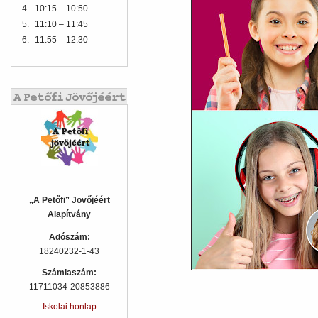
4.
10:15 – 10:50
5.
11:10 – 11:45
6.
11:55 – 12:30
„A Petőfi” Jövőjéért
Alapítvány
Adószám:
18240232-1-43
Számlaszám:
11711034-20853886
Iskolai honlap