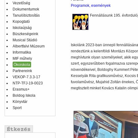
Vezetőség
Programok, események
Dokumentumok
Tanulóbiztosítás
Fennállásunk 195. évforduló
Kopogtató
Iskolaújság
Büszkeségeink
Musical Stúdió
Iskolánk 2023-ban ünnepli fennállásának
Albertfalvi Múzeum
rendeztünk a kelenföldi Montázs Központb
Informatika
meghívtunk olyan személyeket, akik egyk
MIF műhely
szert, egyszerűbben fogalmazva szerepelt
Ökoiskola
növendékeivel, Boldoghy Kummert Péter
Partnereink
Kesselyák Rita grafikusművész, Kocsis 
VEKOP-7.3.3-17
fuvolaművész, Mujahid Zoltán énekes, Ö
NTP-TFJ-19-0023
megtisztelt minket Kovács Katalin olimpi
Erasmus+
Boldog Iskola
Könyvtár
Sport