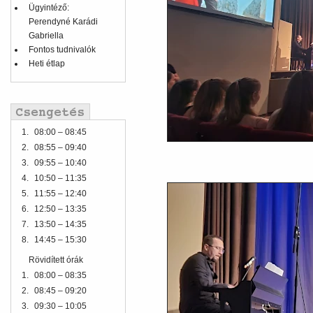
Ügyintéző:
Perendyné Karádi
Gabriella
Fontos tudnivalók
Heti étlap
1.
08:00 – 08:45
2.
08:55 – 09:40
3.
09:55 – 10:40
4.
10:50 – 11:35
5.
11:55 – 12:40
6.
12:50 – 13:35
7.
13:50 – 14:35
8.
14:45 – 15:30
Rövidített órák
1.
08:00 – 08:35
2.
08:45 – 09:20
3.
09:30 – 10:05