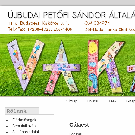
Ugrás
a
tartalomra
Címlap
Hivatal
Hírek
E-nap
Main
menu
Balmenü
Elérhetőségek
Gálaest
Bemutatkozás
Általános adatok
Forums