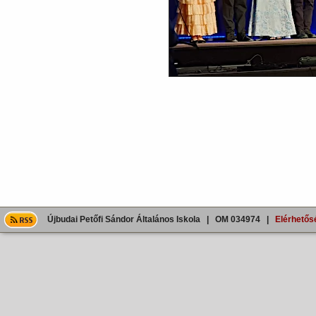
Újbudai Petőfi Sándor Általános Iskola | OM 034974 |
Elérhetős