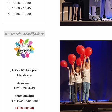
4.
10:15 – 10:50
5.
11:10 – 11:45
6.
11:55 – 12:30
„A Petőfi” Jövőjéért
Alapítvány
Adószám:
18240232-1-43
Számlaszám:
11711034-20853886
Iskolai honlap