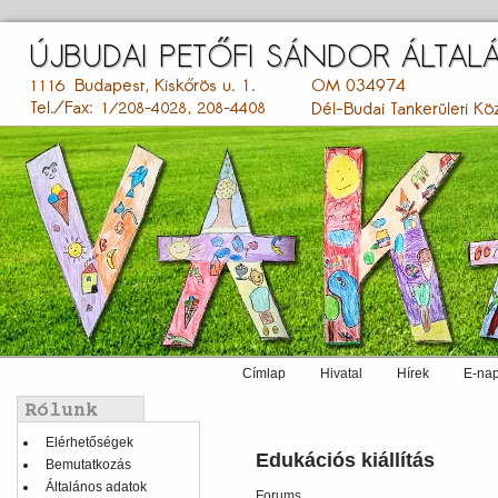
Ugrás
a
tartalomra
Címlap
Hivatal
Hírek
E-nap
Main
menu
Balmenü
Elérhetőségek
Edukációs kiállítás
Bemutatkozás
Általános adatok
Forums