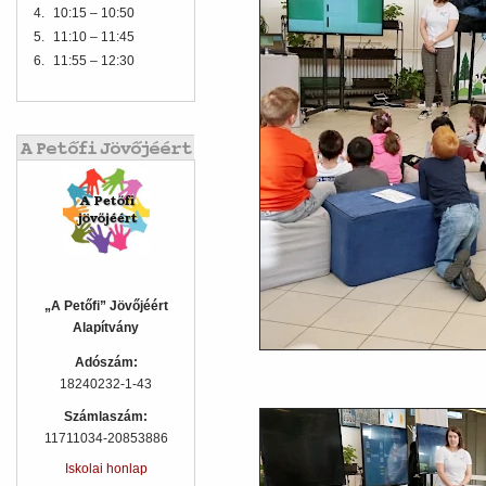
4.
10:15 – 10:50
5.
11:10 – 11:45
6.
11:55 – 12:30
„A Petőfi” Jövőjéért
Alapítvány
Adószám:
18240232-1-43
Számlaszám:
11711034-20853886
Iskolai honlap