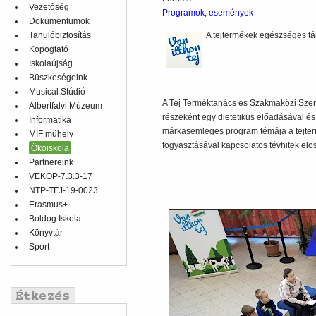
Vezetőség
Programok, események
Dokumentumok
Tanulóbiztosítás
A tejtermékek egészséges tá
Kopogtató
Iskolaújság
Büszkeségeink
Musical Stúdió
A Tej Terméktanács és Szakmaközi Szerv
Albertfalvi Múzeum
részeként egy dietetikus előadásával és 
Informatika
márkasemleges program témája a tejter
MIF műhely
fogyasztásával kapcsolatos tévhitek elos
Ökoiskola
Partnereink
VEKOP-7.3.3-17
NTP-TFJ-19-0023
Erasmus+
Boldog Iskola
Könyvtár
Sport