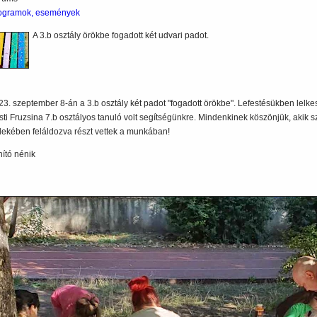
ogramok, események
A 3.b osztály örökbe fogadott két udvari padot.
23. szeptember 8-án a 3.b osztály két padot "fogadott örökbe". Lefestésükben lelkes
sti Fruzsina 7.b osztályos tanuló volt segítségünkre. Mindenkinek köszönjük, akik s
dekében feláldozva részt vettek a munkában!
nító nénik