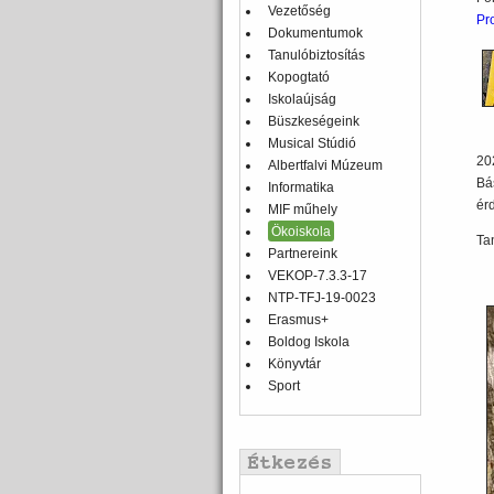
Vezetőség
Pr
Dokumentumok
Tanulóbiztosítás
Kopogtató
Iskolaújság
Büszkeségeink
Musical Stúdió
20
Albertfalvi Múzeum
Bá
Informatika
ér
MIF műhely
Ökoiskola
Ta
Partnereink
VEKOP-7.3.3-17
NTP-TFJ-19-0023
Erasmus+
Boldog Iskola
Könyvtár
Sport