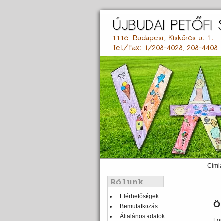
Ugrás
a
tartalomra
Címl
Main
menu
Balmenü
Elérhetőségek
Ö
Bemutatkozás
Általános adatok
Fo