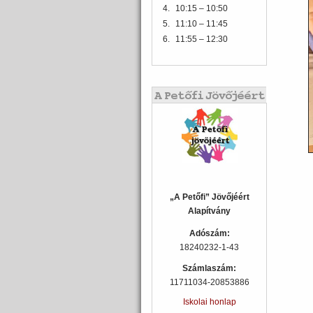
4.
10:15 – 10:50
5.
11:10 – 11:45
6.
11:55 – 12:30
„A Petőfi” Jövőjéért
Alapítvány
Adószám:
18240232-1-43
Számlaszám:
11711034-20853886
Iskolai honlap