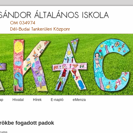
ap
Hivatal
Hírek
E-napló
eMenza
rökbe fogadott padok
rums