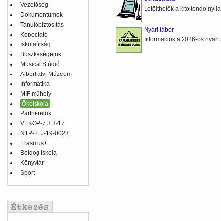
Vezetőség
Letölthetők a kitöltendő nyil
Dokumentumok
Tanulóbiztosítás
Nyári tábor
Kopogtató
Információk a 2026-os nyári 
Iskolaújság
Büszkeségeink
Musical Stúdió
Albertfalvi Múzeum
Informatika
MIF műhely
Ökoiskola
Partnereink
VEKOP-7.3.3-17
NTP-TFJ-19-0023
Erasmus+
Boldog Iskola
Könyvtár
Sport