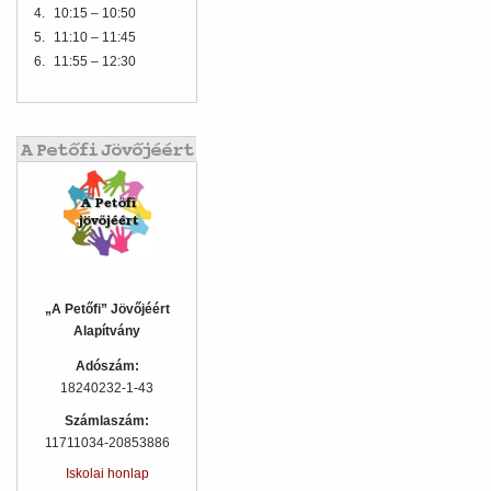
4.
10:15 – 10:50
5.
11:10 – 11:45
6.
11:55 – 12:30
„A Petőfi” Jövőjéért
Alapítvány
Adószám:
18240232-1-43
Számlaszám:
11711034-20853886
Iskolai honlap