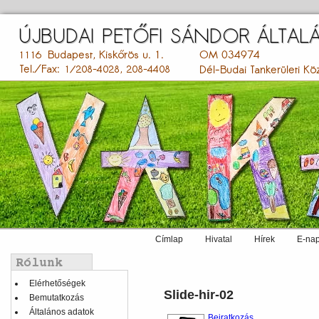
Ugrás
a
tartalomra
Címlap
Hivatal
Hírek
E-nap
Main
menu
Balmenü
Elérhetőségek
Slide-hir-02
Bemutatkozás
Általános adatok
Beiratkozás