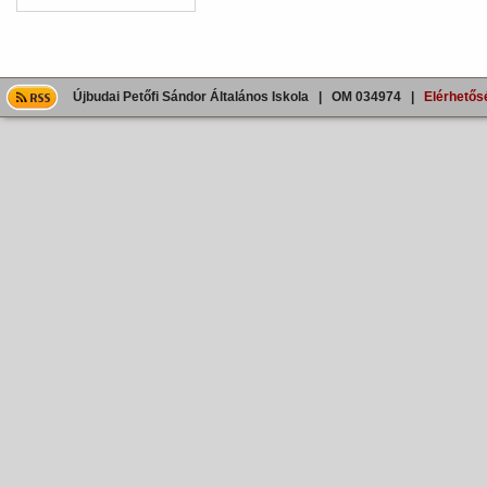
Újbudai Petőfi Sándor Általános Iskola | OM 034974 |
Elérhetős