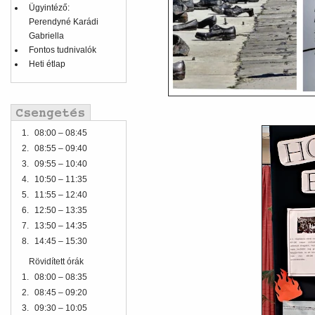
Ügyintéző:
Perendyné Karádi
Gabriella
Fontos tudnivalók
Heti étlap
1.
08:00 – 08:45
2.
08:55 – 09:40
3.
09:55 – 10:40
4.
10:50 – 11:35
5.
11:55 – 12:40
6.
12:50 – 13:35
7.
13:50 – 14:35
8.
14:45 – 15:30
Rövidített órák
1.
08:00 – 08:35
2.
08:45 – 09:20
3.
09:30 – 10:05