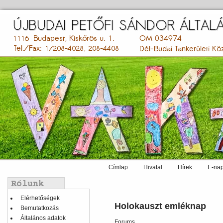
Ugrás
a
tartalomra
Címlap
Hivatal
Hírek
E-nap
Main
menu
Balmenü
Elérhetőségek
Holokauszt emléknap
Bemutatkozás
Általános adatok
Forums