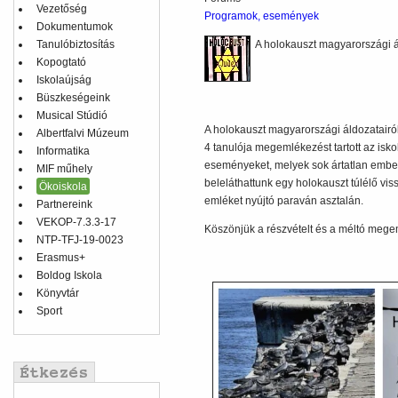
Vezetőség
Programok, események
Dokumentumok
Tanulóbiztosítás
A holokauszt magyarországi 
Kopogtató
Iskolaújság
Büszkeségeink
Musical Stúdió
A holokauszt magyarországi áldozatairó
Albertfalvi Múzeum
4 tanulója megemlékezést tartott az isko
Informatika
eseményeket, melyek sok ártatlan ember 
MIF műhely
beleláthattunk egy holokauszt túlélő v
Ökoiskola
emléket nyújtó paraván asztalán.
Partnereink
VEKOP-7.3.3-17
Köszönjük a részvételt és a méltó meg
NTP-TFJ-19-0023
Erasmus+
Boldog Iskola
Könyvtár
Sport