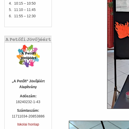
4.
10:15 – 10:50
5.
11:10 – 11:45
6.
11:55 – 12:30
„A Petőfi” Jövőjéért
Alapítvány
Adószám:
18240232-1-43
Számlaszám:
11711034-20853886
Iskolai honlap