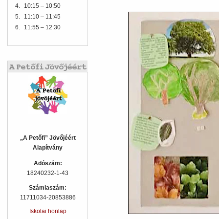
4.
10:15 – 10:50
5.
11:10 – 11:45
6.
11:55 – 12:30
„A Petőfi” Jövőjéért
Alapítvány
Adószám:
18240232-1-43
Számlaszám:
11711034-20853886
Iskolai honlap