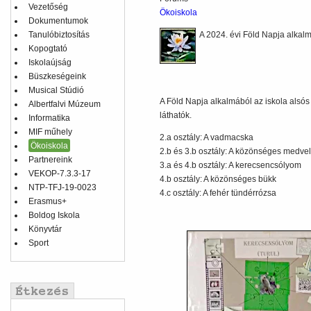
Vezetőség
Ökoiskola
Dokumentumok
Tanulóbiztosítás
A 2024. évi Föld Napja alkalm
Kopogtató
Iskolaújság
Büszkeségeink
Musical Stúdió
A Föld Napja alkalmából az iskola alsós 
Albertfalvi Múzeum
láthatók.
Informatika
MIF műhely
2.a osztály: A vadmacska
Ökoiskola
2.b és 3.b osztály: A közönséges medve
Partnereink
3.a és 4.b osztály: A kerecsencsólyom
VEKOP-7.3.3-17
4.b osztály: A közönséges bükk
NTP-TFJ-19-0023
4.c osztály: A fehér tündérrózsa
Erasmus+
Boldog Iskola
Könyvtár
Sport