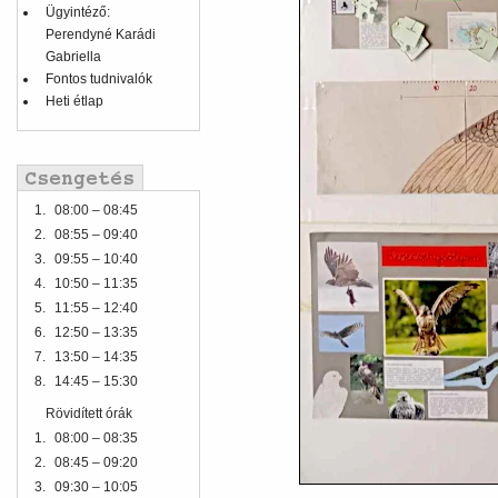
Ügyintéző:
Perendyné Karádi
Gabriella
Fontos tudnivalók
Heti étlap
1.
08:00 – 08:45
2.
08:55 – 09:40
3.
09:55 – 10:40
4.
10:50 – 11:35
5.
11:55 – 12:40
6.
12:50 – 13:35
7.
13:50 – 14:35
8.
14:45 – 15:30
Rövidített órák
1.
08:00 – 08:35
2.
08:45 – 09:20
3.
09:30 – 10:05