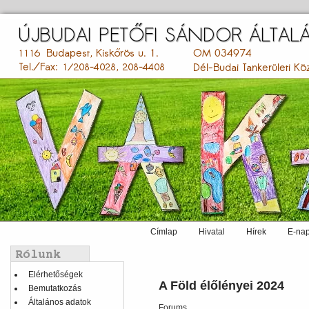
Ugrás
a
tartalomra
Címlap
Hivatal
Hírek
E-nap
Main
menu
Balmenü
Elérhetőségek
A Föld élőlényei 2024
Bemutatkozás
Általános adatok
Forums