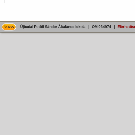
Újbudai Petőfi Sándor Általános Iskola | OM 034974 |
Elérhetős