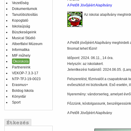
Vezetőség
A Petőfi Jövőjéért Alapítvány
Dokumentumok
Tanulóbiztosítás
Az iskolai alapítvány meghirde
Kopogtató
Iskolaújság
Büszkeségeink
Musical Stúdió
A Petőfi jövőjéért Alapítvány meghirdeti
Albertfalvi Múzeum
finomat lehet főzni!
Informatika
MIF műhely
Időpont: 2024. 06.11., 14 óra.
Ökoiskola
Helyszín: az iskolakert.
Partnereink
Jelentkezési határidő: 2024.06.05. (Lan
VEKOP-7.3.3-17
NTP-TFJ-19-0023
Felszerelést, főznivalót a csapatoknak ke
Erasmus+
evőeszközt mi biztosítunk. Eső esetén, 
Boldog Iskola
Nyeremény: vándorserleg, amelyet évről
Könyvtár
Sport
Főzzünk, kóstolgassunk, beszélgessünk, 
A Petőfi Jövőjéért Alapítvány