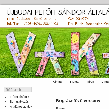
Ugrás
a
tartalomra
Címlap
Hivatal
Hírek
E-nap
Main
menu
Balmenü
Elérhetőségek
Bográcsfőző verseny
Bemutatkozás
Általános adatok
Forums