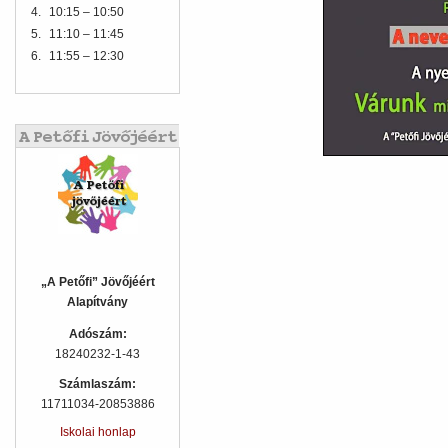
4.
10:15 – 10:50
5.
11:10 – 11:45
6.
11:55 – 12:30
„A Petőfi” Jövőjéért
Alapítvány
Adószám:
18240232-1-43
Számlaszám:
11711034-20853886
Iskolai honlap