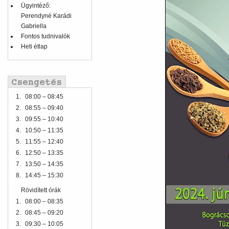
Ügyintéző:
Perendyné Karádi
Gabriella
Fontos tudnivalók
Heti étlap
1.
08:00 – 08:45
2.
08:55 – 09:40
3.
09:55 – 10:40
4.
10:50 – 11:35
5.
11:55 – 12:40
6.
12:50 – 13:35
7.
13:50 – 14:35
8.
14:45 – 15:30
Rövidített órák
1.
08:00 – 08:35
2.
08:45 – 09:20
3.
09:30 – 10:05