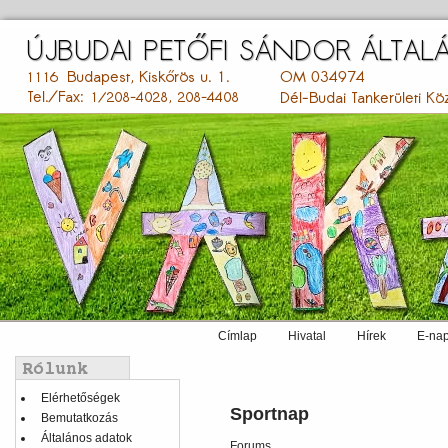
Ugrás
a
tartalomra
Címlap
Hivatal
Hírek
E-nap
Main
menu
Balmenü
Elérhetőségek
Sportnap
Bemutatkozás
Általános adatok
Forums