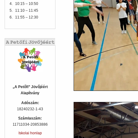
4.
10:15 – 10:50
5.
11:10 – 11:45
6.
11:55 – 12:30
„A Petőfi” Jövőjéért
Alapítvány
Adószám:
18240232-1-43
Számlaszám:
11711034-20853886
Iskolai honlap