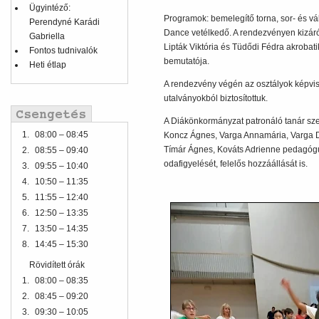
Ügyintéző:
Programok: bemelegítő torna, sor- és vál
Perendyné Karádi
Dance vetélkedő. A rendezvényen kizáról
Gabriella
Lipták Viktória és Tüdődi Fédra akrobatik
Fontos tudnivalók
bemutatója.
Heti étlap
A rendezvény végén az osztályok képvise
utalványokból biztosítottuk.
A Diákönkormányzat patronáló tanár sz
1.
08:00 – 08:45
Koncz Ágnes, Varga Annamária, Varga 
Tímár Ágnes, Kováts Adrienne pedagóguso
2.
08:55 – 09:40
odafigyelését, felelős hozzáállását is.
3.
09:55 – 10:40
4.
10:50 – 11:35
5.
11:55 – 12:40
6.
12:50 – 13:35
7.
13:50 – 14:35
8.
14:45 – 15:30
Rövidített órák
1.
08:00 – 08:35
2.
08:45 – 09:20
3.
09:30 – 10:05