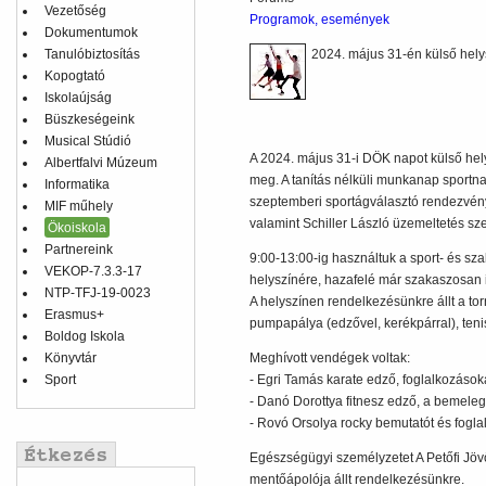
Vezetőség
Programok, események
Dokumentumok
Tanulóbiztosítás
2024. május 31-én külső hely
Kopogtató
Iskolaújság
Büszkeségeink
Musical Stúdió
A 2024. május 31-i DÖK napot külső he
Albertfalvi Múzeum
meg. A tanítás nélküli munkanap sportna
Informatika
szeptemberi sportágválasztó rendezvén
MIF műhely
valamint Schiller László üzemeltetés sz
Ökoiskola
Partnereink
9:00-13:00-ig használtuk a sport- és sza
VEKOP-7.3.3-17
helyszínére, hazafelé már szakaszosan 
NTP-TFJ-19-0023
A helyszínen rendelkezésünkre állt a t
Erasmus+
pumpapálya (edzővel, kerékpárral), tenis
Boldog Iskola
Könyvtár
Meghívott vendégek voltak:
Sport
- Egri Tamás karate edző, foglalkozásokat
- Danó Dorottya fitnesz edző, a bemelegít
- Rovó Orsolya rocky bemutatót és foglal
Egészségügyi személyzetet A Petőfi Jövőj
mentőápolója állt rendelkezésünkre.