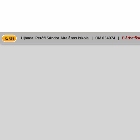
Újbudai Petőfi Sándor Általános Iskola | OM 034974 |
Elérhetős