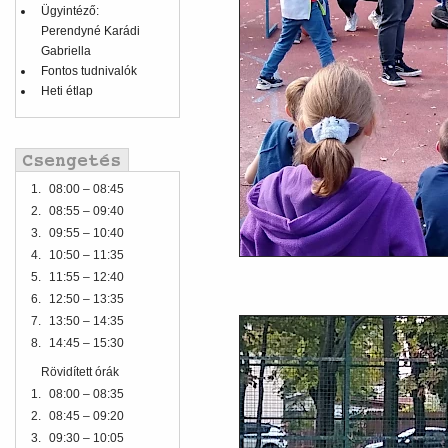
Ügyintéző:
Perendyné Karádi
Gabriella
Fontos tudnivalók
Heti étlap
1.
08:00 – 08:45
2.
08:55 – 09:40
3.
09:55 – 10:40
4.
10:50 – 11:35
5.
11:55 – 12:40
6.
12:50 – 13:35
7.
13:50 – 14:35
8.
14:45 – 15:30
Rövidített órák
1.
08:00 – 08:35
2.
08:45 – 09:20
3.
09:30 – 10:05