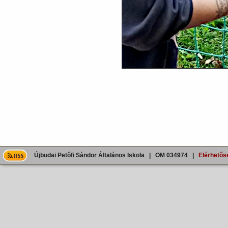
Újbudai Petőfi Sándor Általános Iskola | OM 034974 |
Elérhetős