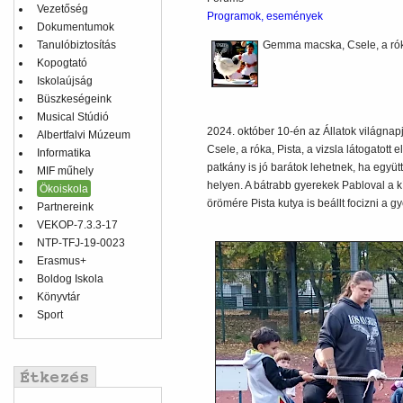
Vezetőség
Programok, események
Dokumentumok
Tanulóbiztosítás
Gemma macska, Csele, a róka,
Kopogtató
Iskolaújság
Büszkeségeink
Musical Stúdió
2024. október 10-én az Állatok világna
Albertfalvi Múzeum
Csele, a róka, Pista, a vizsla látogatot
Informatika
patkány is jó barátok lehetnek, ha együ
MIF műhely
helyen. A bátrabb gyerekek Pabloval a 
Ökoiskola
örömére Pista kutya is beállt focizni a g
Partnereink
VEKOP-7.3.3-17
NTP-TFJ-19-0023
Erasmus+
Boldog Iskola
Könyvtár
Sport