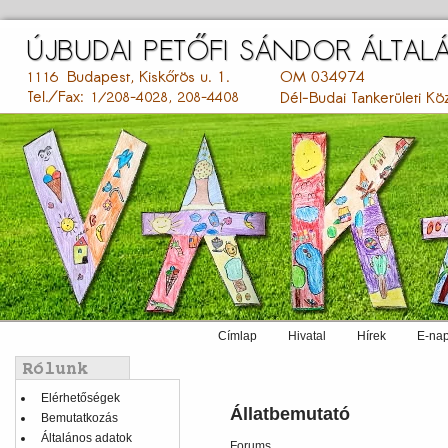
Ugrás
a
tartalomra
Címlap
Hivatal
Hírek
E-nap
Main
menu
Balmenü
Elérhetőségek
Állatbemutató
Bemutatkozás
Általános adatok
Forums