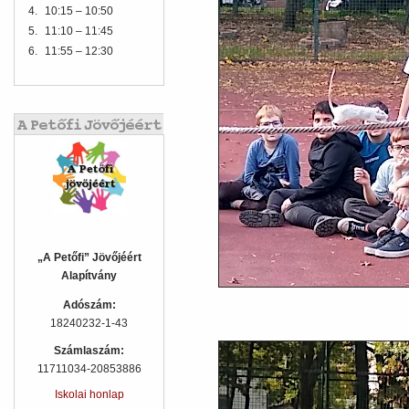
4.
10:15 – 10:50
5.
11:10 – 11:45
6.
11:55 – 12:30
„A Petőfi” Jövőjéért
Alapítvány
Adószám:
18240232-1-43
Számlaszám:
11711034-20853886
Iskolai honlap