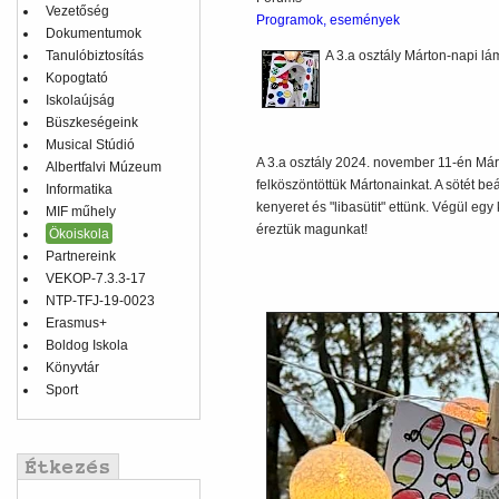
Vezetőség
Programok, események
Dokumentumok
Tanulóbiztosítás
A 3.a osztály Márton-napi lám
Kopogtató
Iskolaújság
Büszkeségeink
Musical Stúdió
A 3.a osztály 2024. november 11-én Márt
Albertfalvi Múzeum
felköszöntöttük Mártonainkat. A sötét beá
Informatika
kenyeret és "libasütit" ettünk. Végül egy
MIF műhely
éreztük magunkat!
Ökoiskola
Partnereink
VEKOP-7.3.3-17
NTP-TFJ-19-0023
Erasmus+
Boldog Iskola
Könyvtár
Sport