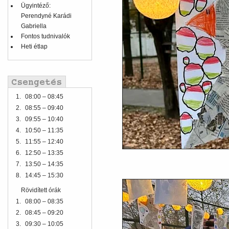
Ügyintéző:
Perendyné Karádi
Gabriella
Fontos tudnivalók
Heti étlap
1.
08:00 – 08:45
2.
08:55 – 09:40
3.
09:55 – 10:40
4.
10:50 – 11:35
5.
11:55 – 12:40
6.
12:50 – 13:35
7.
13:50 – 14:35
8.
14:45 – 15:30
Rövidített órák
1.
08:00 – 08:35
2.
08:45 – 09:20
3.
09:30 – 10:05