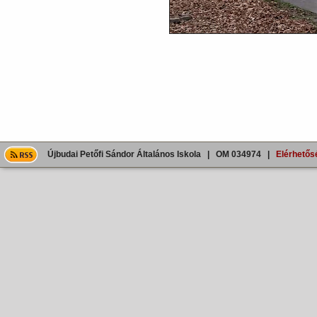
Újbudai Petőfi Sándor Általános Iskola | OM 034974 |
Elérhetős