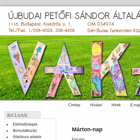
Ugrás
a
tartalomra
Címlap
Hivatal
Hírek
E-nap
Main
menu
Balmenü
Elérhetőségek
Márton-nap
Bemutatkozás
Általános adatok
Forums