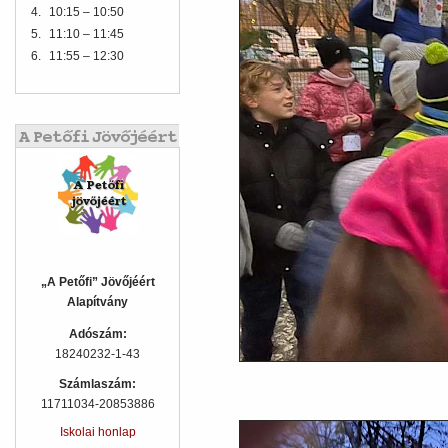
4.
10:15 – 10:50
5.
11:10 – 11:45
6.
11:55 – 12:30
„A Petőfi” Jövőjéért
Alapítvány
Adószám:
18240232-1-43
Számlaszám:
11711034-20853886
Iskolai honlap