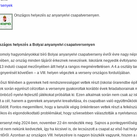
rsenyek
Országos helyezés az anyanyelvi csapatversenyen.
szágos helyezés a Bolyai anyanyelvi csapatversenyen
komoly hagyományokkal bíró Bolyai anyanyelvi csapatverseny évről évre nagy né
rében, az ország minden tájáról érkeznek nevezések. Iskolánk negyedik évfolyamo
13 induló csapat mezőnyében állt helyt a rangos megmérettetésen. A 4.a osztály tanu
gnyerését követően – a VIII. helyen végeztek a verseny országos fordulójában.
 őszi félévben a gyerekek heti rendszerességgel vettek részt (iskolai órarendbe épí
ek során egyrészt célzottan a versenyre gyakoroltak korábbi évek feladatsorainak
lönböző nyelvi-fejlesztő játékokat próbáltak ki. Ezen alkalmak során nem csak az is
lt a cél, hanem a gyerekek anyanyelvi kreativitása, és csapatban való együttműköd
jlődött. Fontos megemlíteni, hogy a tanulók végig önkéntesen vettek részt a felkész
tékos és elgondolkodtató problémákat, hogy szívesebben választották a nyelvtanozá
versenyt még 2024-ben, november 22-én rendezték meg. Sajnos a pontegyenlőség 
t nem nekünk kedveztek, így ha kicsivel is, de lecsúszott a csapat az első hat helye
ntőről. Azonban az országos VIII. helyezésre is nagyon büszkék vagyunk, hiszen a 