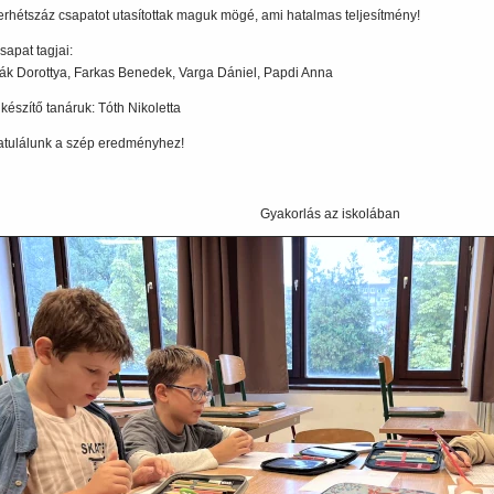
erhétszáz csapatot utasítottak maguk mögé, ami hatalmas teljesítmény!
sapat tagjai:
sák Dorottya, Farkas Benedek, Varga Dániel, Papdi Anna
készítő tanáruk: Tóth Nikoletta
atulálunk a szép eredményhez!
Gyakorlás az iskolában