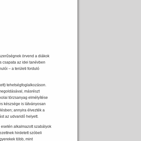
pszerűségnek örvend a diákok
s csapata az idei tanévben
lói – a területi forduló
tett) tehetségfoglalkozáson.
 megoldásával, másrészt
kolai törzsanyag elmélyítése
és készsége is látványosan
ülésben; annyira élvezték a
st az udvaridő helyett.
esetén alkalmazott szabályok
zettnek hirdetett szóbeli
gyerekek több, mint