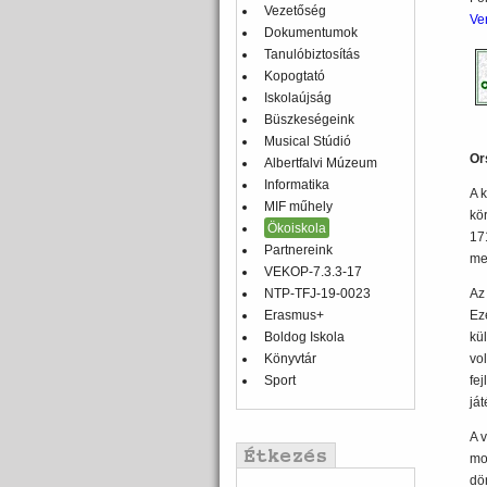
Vezetőség
Ve
Dokumentumok
Tanulóbiztosítás
Kopogtató
Iskolaújság
Büszkeségeink
Musical Stúdió
Or
Albertfalvi Múzeum
Informatika
A 
MIF műhely
kö
Ökoiskola
17
Partnereink
me
VEKOP-7.3.3-17
NTP-TFJ-19-0023
Az
Erasmus+
Ez
Boldog Iskola
kü
Könyvtár
vo
Sport
fe
já
A 
mos
dö