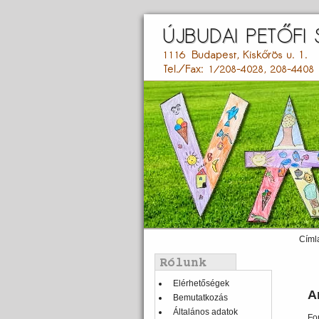
Ugrás
a
tartalomra
Címl
Main
menu
Balmenü
Elérhetőségek
A
Bemutatkozás
Általános adatok
Fo