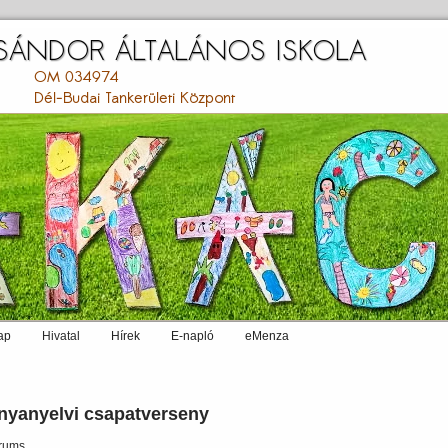
ap
Hivatal
Hírek
E-napló
eMenza
nyanyelvi csapatverseny
rums