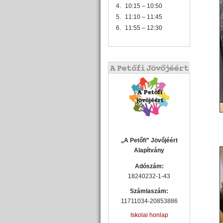
4.
10:15 – 10:50
5.
11:10 – 11:45
6.
11:55 – 12:30
„A Petőfi” Jövőjéért
Alapítvány
Adószám:
18240232-1-43
Számlaszám:
11711034-20853886
Iskolai honlap