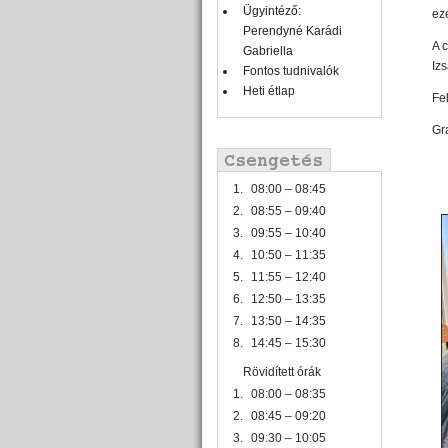
Ügyintéző:
ez
Perendyné Karádi
A c
Gabriella
Iz
Fontos tudnivalók
Heti étlap
Fel
Gr
1.
08:00 – 08:45
2.
08:55 – 09:40
3.
09:55 – 10:40
4.
10:50 – 11:35
5.
11:55 – 12:40
6.
12:50 – 13:35
7.
13:50 – 14:35
8.
14:45 – 15:30
Rövidített órák
1.
08:00 – 08:35
2.
08:45 – 09:20
3.
09:30 – 10:05