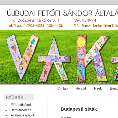
Ugrás
a
tartalomra
Címlap
Hivatal
Hírek
E-nap
Main
menu
Balmenü
Elérhetőségek
Budapesti séták
Bemutatkozás
Általános adatok
Forums