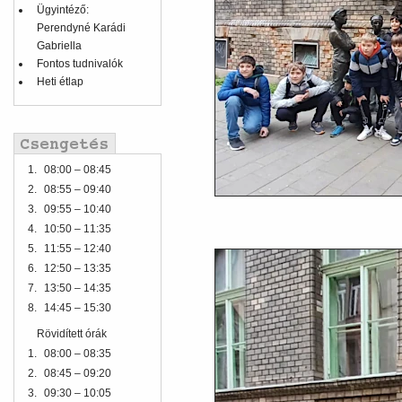
Ügyintéző:
Perendyné Karádi
Gabriella
Fontos tudnivalók
Heti étlap
1.
08:00 – 08:45
2.
08:55 – 09:40
3.
09:55 – 10:40
4.
10:50 – 11:35
5.
11:55 – 12:40
6.
12:50 – 13:35
7.
13:50 – 14:35
8.
14:45 – 15:30
Rövidített órák
1.
08:00 – 08:35
2.
08:45 – 09:20
3.
09:30 – 10:05