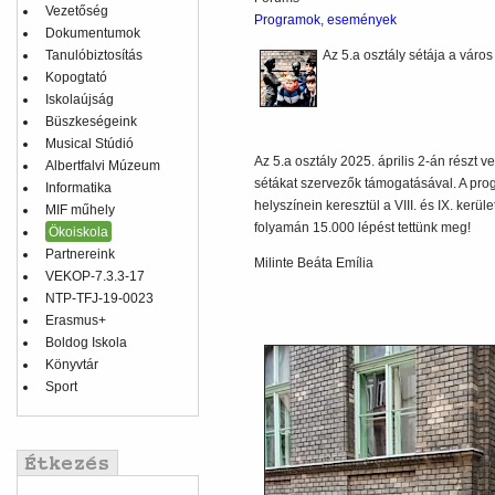
Vezetőség
Programok, események
Dokumentumok
Tanulóbiztosítás
Az 5.a osztály sétája a város
Kopogtató
Iskolaújság
Büszkeségeink
Musical Stúdió
Az 5.a osztály 2025. április 2-án részt ve
Albertfalvi Múzeum
sétákat szervezők támogatásával. A prog
Informatika
helyszínein keresztül a VIII. és IX. kerü
MIF műhely
folyamán 15.000 lépést tettünk meg!
Ökoiskola
Partnereink
Milinte Beáta Emília
VEKOP-7.3.3-17
NTP-TFJ-19-0023
Erasmus+
Boldog Iskola
Könyvtár
Sport