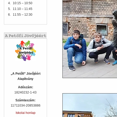
4.
10:15 – 10:50
5.
11:10 – 11:45
6.
11:55 – 12:30
„A Petőfi” Jövőjéért
Alapítvány
Adószám:
18240232-1-43
Számlaszám:
11711034-20853886
Iskolai honlap