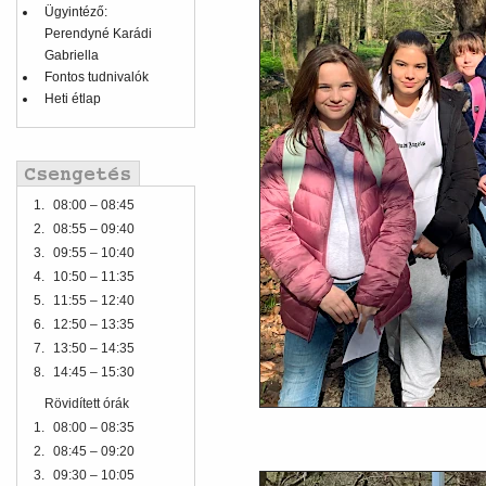
Ügyintéző:
Perendyné Karádi
Gabriella
Fontos tudnivalók
Heti étlap
1.
08:00 – 08:45
2.
08:55 – 09:40
3.
09:55 – 10:40
4.
10:50 – 11:35
5.
11:55 – 12:40
6.
12:50 – 13:35
7.
13:50 – 14:35
8.
14:45 – 15:30
Rövidített órák
1.
08:00 – 08:35
2.
08:45 – 09:20
3.
09:30 – 10:05