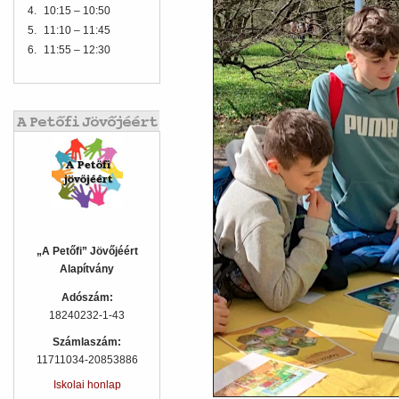
4.
10:15 – 10:50
5.
11:10 – 11:45
6.
11:55 – 12:30
„A Petőfi” Jövőjéért
Alapítvány
Adószám:
18240232-1-43
Számlaszám:
11711034-20853886
Iskolai honlap