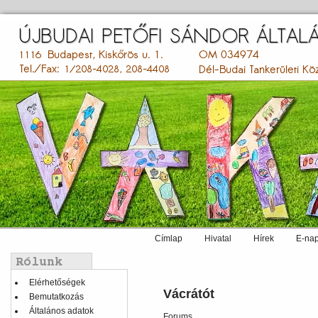
Ugrás
a
tartalomra
Címlap
Hivatal
Hírek
E-nap
Main
menu
Balmenü
Elérhetőségek
Vácrátót
Bemutatkozás
Általános adatok
Forums