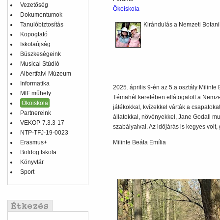
Vezetőség
Ökoiskola
Dokumentumok
Tanulóbiztosítás
Kirándulás a Nemzeti Botani
Kopogtató
Iskolaújság
Büszkeségeink
Musical Stúdió
Albertfalvi Múzeum
Informatika
2025. április 9-én az 5.a osztály Milint
MIF műhely
Témahét keretében ellátogatott a Nemzet
Ökoiskola
játékokkal, kvízekkel várták a csapatokat
Partnereink
állatokkal, növényekkel, Jane Godall mu
VEKOP-7.3.3-17
szabályaival. Az időjárás is kegyes volt
NTP-TFJ-19-0023
Erasmus+
Milinte Beáta Emília
Boldog Iskola
Könyvtár
Sport