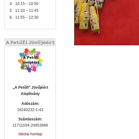
4.
10:15 – 10:50
5.
11:10 – 11:45
6.
11:55 – 12:30
„A Petőfi” Jövőjéért
Alapítvány
Adószám:
18240232-1-43
Számlaszám:
11711034-20853886
Iskolai honlap