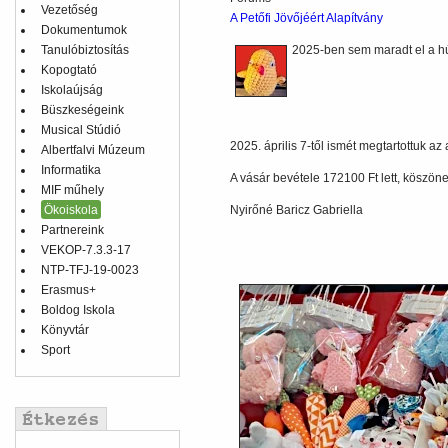
Vezetőség
A Petőfi Jövőjéért Alapítvány
Dokumentumok
Tanulóbiztosítás
2025-ben sem maradt el a hú
Kopogtató
Iskolaújság
Büszkeségeink
Musical Stúdió
2025. április 7-től ismét megtartottuk az 
Albertfalvi Múzeum
Informatika
A vásár bevétele 172100 Ft lett, köszöne
MIF műhely
Ökoiskola
Nyirőné Baricz Gabriella
Partnereink
VEKOP-7.3.3-17
NTP-TFJ-19-0023
Erasmus+
Boldog Iskola
Könyvtár
Sport