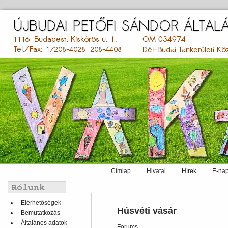
Ugrás
a
tartalomra
Címlap
Hivatal
Hírek
E-nap
Main
menu
Balmenü
Elérhetőségek
Húsvéti vásár
Bemutatkozás
Általános adatok
Forums