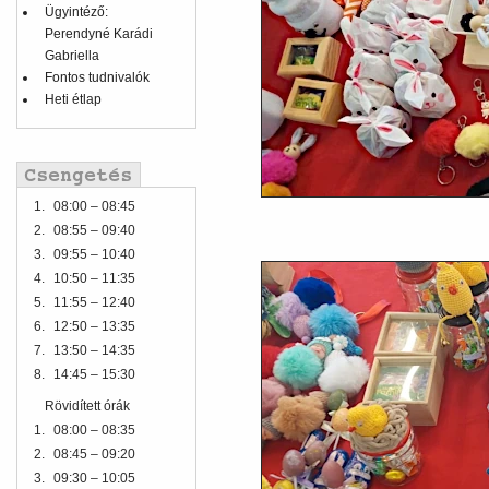
Ügyintéző:
Perendyné Karádi
Gabriella
Fontos tudnivalók
Heti étlap
1.
08:00 – 08:45
2.
08:55 – 09:40
3.
09:55 – 10:40
4.
10:50 – 11:35
5.
11:55 – 12:40
6.
12:50 – 13:35
7.
13:50 – 14:35
8.
14:45 – 15:30
Rövidített órák
1.
08:00 – 08:35
2.
08:45 – 09:20
3.
09:30 – 10:05