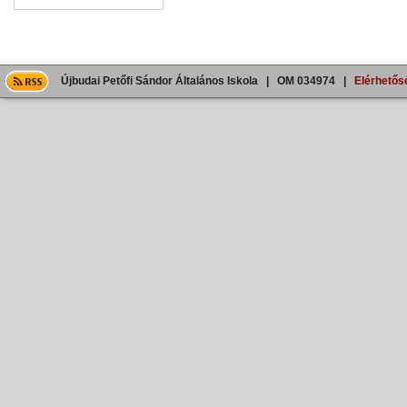
Újbudai Petőfi Sándor Általános Iskola | OM 034974 |
Elérhetős