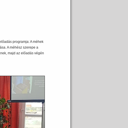
z előadás programja: A méhek
ása. A méhész szerepe a
znek, majd az előadás végén