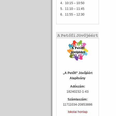
4.
10:15 – 10:50
5.
11:10 – 11:45
6.
11:55 – 12:30
„A Petőfi” Jövőjéért
Alapítvány
Adószám:
18240232-1-43
Számlaszám:
11711034-20853886
Iskolai honlap