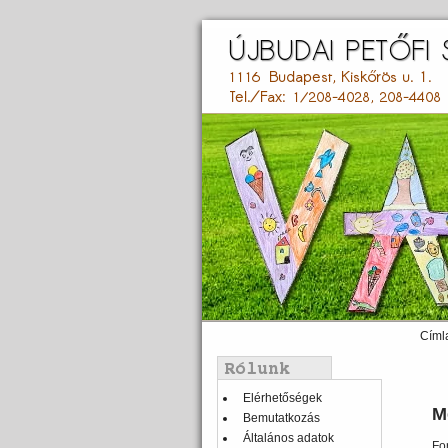
Ugrás
a
tartalomra
Címl
Main
menu
Balmenü
Elérhetőségek
M
Bemutatkozás
Általános adatok
Fo