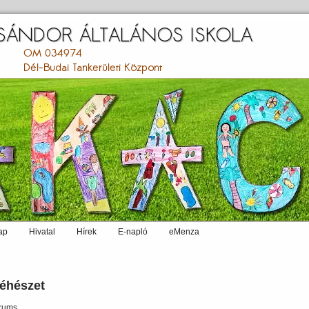
ap
Hivatal
Hírek
E-napló
eMenza
éhészet
rums