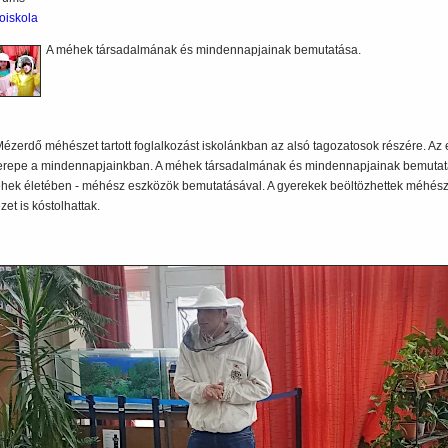
oiskola
A méhek társadalmának és mindennapjainak bemutatása.
Mézerdő méhészet tartott foglalkozást iskolánkban az alsó tagozatosok részére. A
erepe a mindennapjainkban. A méhek társadalmának és mindennapjainak bemutat
hek életében - méhész eszközök bemutatásával. A gyerekek beöltözhettek méhés
et is kóstolhattak.