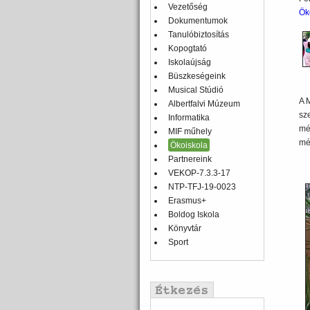
Vezetőség
Ök
Dokumentumok
Tanulóbiztosítás
Kopogtató
Iskolaújság
Büszkeségeink
Musical Stúdió
A 
Albertfalvi Múzeum
sz
Informatika
mé
MIF műhely
méz
Ökoiskola
Partnereink
VEKOP-7.3.3-17
NTP-TFJ-19-0023
Erasmus+
Boldog Iskola
Könyvtár
Sport