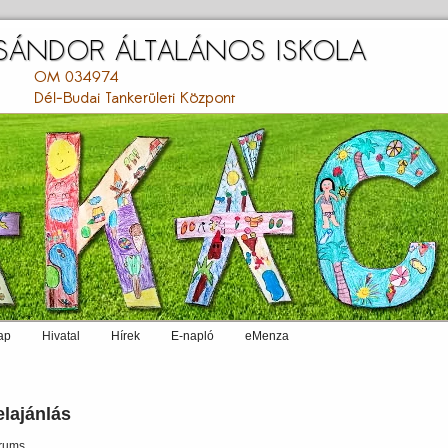
ap
Hivatal
Hírek
E-napló
eMenza
elajánlás
rums