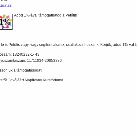
azgatás
Adód 1%-ával támogathatod a Petőfit!
 te is Petőfis vagy, vagy segíteni akarsz, csatlakozz hozzánk! Kérjük, adód 1%-val
ószám: 18240232-1- 43
lyószámlaszám: 11711034-20853886
szönjük a támogatásodat!
Petőfi Jövőjéért Alapítvány Kuratóriuma