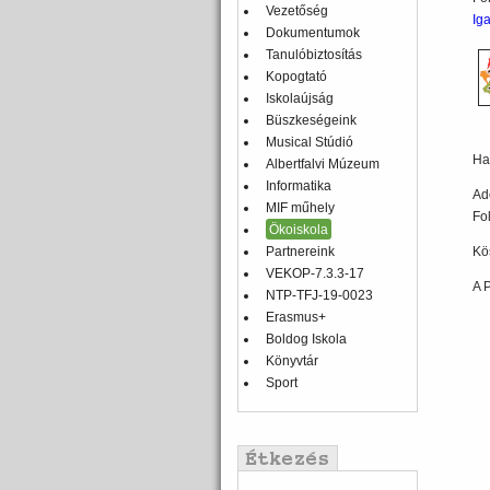
Vezetőség
Ig
Dokumentumok
Tanulóbiztosítás
Kopogtató
Iskolaújság
Büszkeségeink
Musical Stúdió
Ha
Albertfalvi Múzeum
Informatika
Ad
MIF műhely
Fo
Ökoiskola
Partnereink
Kö
VEKOP-7.3.3-17
A 
NTP-TFJ-19-0023
Erasmus+
Boldog Iskola
Könyvtár
Sport