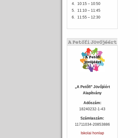
4.
10:15 – 10:50
5.
11:10 – 11:45
6.
11:55 – 12:30
„A Petőfi” Jövőjéért
Alapítvány
Adószám:
18240232-1-43
Számlaszám:
11711034-20853886
Iskolai honlap