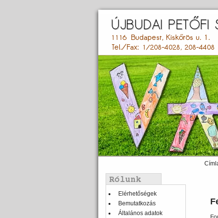
Ugrás
a
tartalomra
Címl
Main
menu
Balmenü
Elérhetőségek
F
Bemutatkozás
Általános adatok
Fo