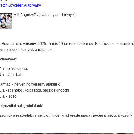
etőfi Jövőjéért Alapítvány
A II. Bográcsfőző verseny eredményei.
I. Bográcsfőző versenyt 2025. június 19-én rendeztük meg. Bográcsoltunk, ettünk, ittu
gunk mögött hagytuk a rohanást...
edmények:
7.a - tojásos lecsó
 8.a - chilis bab
harmadik helyen holtverseny alakult ki:
. 1.a - spenótos, kolbászos, pesztós gnocchi
. 3.a - lecsó
helyezetteknek gratulálunk!
szönjük a részvételt, reméljük, mindenki jól érezte magát, jövőre ismét találkozunk!