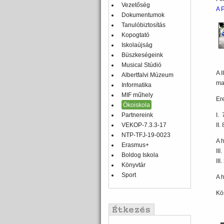
Vezetőség
A P
Dokumentumok
Tanulóbiztosítás
Kopogtató
Iskolaújság
Büszkeségeink
Musical Stúdió
A I
Albertfalvi Múzeum
ma
Informatika
MIF műhely
Er
Ökoiskola
Partnereink
I. 
VEKOP-7.3.3-17
II.
NTP-TFJ-19-0023
A 
Erasmus+
III
Boldog Iskola
III
Könyvtár
Sport
A 
Kö