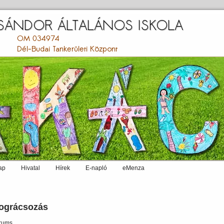
ap
Hivatal
Hírek
E-napló
eMenza
ográcsozás
rums