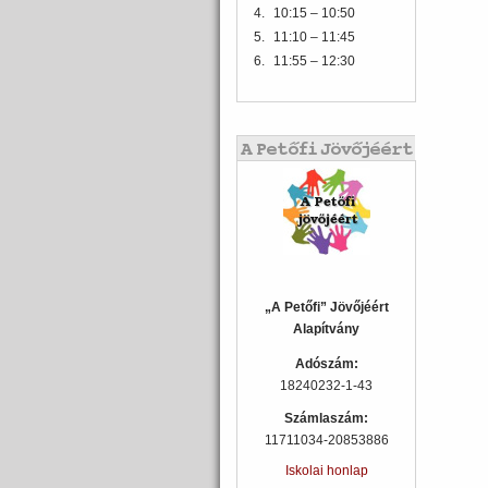
4.
10:15 – 10:50
5.
11:10 – 11:45
6.
11:55 – 12:30
„A Petőfi” Jövőjéért
Alapítvány
Adószám:
18240232-1-43
Számlaszám:
11711034-20853886
Iskolai honlap