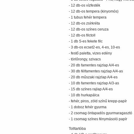
- 12 db-os vízfesték
- 12 db-os tempera (kinyomós)
- 1 tubus fehér tempera
- 12 db-os zsírkréta
- 12 db-os színes ceruza
- 12 db-os filctoll
- 1 db S-es fekete filc
- 3 db-os ecset2-es, 4-es, 10-es
- festő paletta, vizes edény
- törlőrongy, szivacs
- 20 db famentes rajzlap A/4-es
- 30 db félfamentes rajzlap A/4-as
- 20 db műszaki rajzlap A/4-es
- 10 db famentes rajzlap A/3-as
- 15 db színes rajlap A/4-es
- 10 db hurkapálca
- fehér, piros, zöld színű krepp-papír
- 1 doboz fehér gyurma
- 2 csomag öntapadós gyurmaragasztó
- 1 csomag színes fénymásoló papír
Tolltartóba