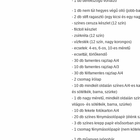
- 1 db derékszögű vonalzó
- 1 db nem túl hegyes végű olló (jobb-
- 2 db stift ragasztó (egy kicsi és egy na
- színes ceruza készlet (12 szín)
- filctoll készlet
- zsírkréta (12 szín)
- vízfesték (12 szín, nagy korongos)
- ecsetek: 4-es, 6-os, 10-es méretű
- ecsettál, törlőkendő
- 30 db famentes rajzlap A/4
- 10 db famentes rajzlap A/3
- 30 db félfamentes rajzlap A/4
- 2 csomag írólap
- 10 db mindkét oldalán színes A/4-es ka
és sötétkék, barna, szürke)
- 1 db nagy méretű, mindkét oldalán szín
világos- és sötétkék, barna, szürke)
- 10 db fekete fotókarton A/4
- 20 db színes fénymásolópapír (élénk s
- 3 db színes krepp papír elsősorban piro
- 1 csomag fénymásolópapír (nem kötele
- 1 db műanyag ivópohár