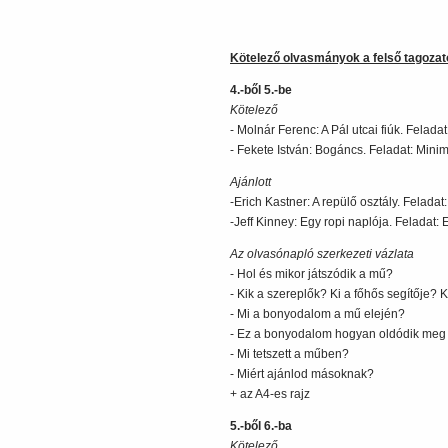
Kötelező olvasmányok a felső tagozat
4.-ből 5.-be
Kötelező
- Molnár Ferenc: A Pál utcai fiúk. Felada
- Fekete István: Bogáncs. Feladat: Minim
Ajánlott
-Erich Kastner: A repülő osztály. Feladat
-Jeff Kinney: Egy ropi naplója. Feladat: 
Az olvasónapló szerkezeti vázlata
- Hol és mikor játszódik a mű?
- Kik a szereplők? Ki a főhős segítője? 
- Mi a bonyodalom a mű elején?
- Ez a bonyodalom hogyan oldódik me
- Mi tetszett a műben?
- Miért ajánlod másoknak?
+ az A4-es rajz
5.-ből 6.-ba
Kötelező