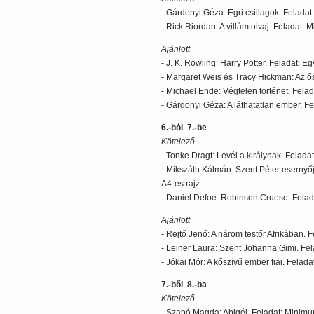
- Gárdonyi Géza: Egri csillagok. Felada
- Rick Riordan: A villámtolvaj. Feladat:
Ajánlott
- J. K. Rowling: Harry Potter. Feladat: Eg
- Margaret Weis és Tracy Hickman: Az ős
- Michael Ende: Végtelen történet. Felad
- Gárdonyi Géza: A láthatatlan ember. Fe
6.-ból 7.-be
Kötelező
- Tonke Dragt: Levél a királynak. Felada
- Mikszáth Kálmán: Szent Péter esernyőj
A4-es rajz.
- Daniel Defoe: Robinson Crueso. Felada
Ajánlott
- Rejtő Jenő: A három testőr Afrikában. F
- Leiner Laura: Szent Johanna Gimi. Fela
- Jókai Mór: A kőszívű ember fiai. Felada
7.-ből 8.-ba
Kötelező
- Szabó Magda: Abigél. Feladat: Minimum 