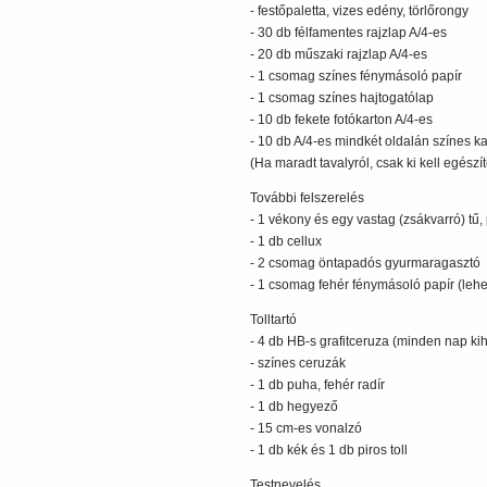
- festőpaletta, vizes edény, törlőrongy
- 30 db félfamentes rajzlap A/4-es
- 20 db műszaki rajzlap A/4-es
- 1 csomag színes fénymásoló papír
- 1 csomag színes hajtogatólap
- 10 db fekete fotókarton A/4-es
- 10 db A/4-es mindkét oldalán színes ka
(Ha maradt tavalyról, csak ki kell egészít
További felszerelés
- 1 vékony és egy vastag (zsákvarró) tű, 
- 1 db cellux
- 2 csomag öntapadós gyurmaragasztó
- 1 csomag fehér fénymásoló papír (lehe
Tolltartó
- 4 db HB-s grafitceruza (minden nap k
- színes ceruzák
- 1 db puha, fehér radír
- 1 db hegyező
- 15 cm-es vonalzó
- 1 db kék és 1 db piros toll
Testnevelés