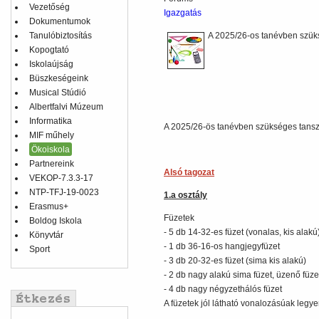
Vezetőség
Igazgatás
Dokumentumok
Tanulóbiztosítás
A 2025/26-os tanévben szüks
Kopogtató
Iskolaújság
Büszkeségeink
Musical Stúdió
Albertfalvi Múzeum
Informatika
A 2025/26-ös tanévben szükséges tanszer
MIF műhely
Ökoiskola
Partnereink
Alsó tagozat
VEKOP-7.3.3-17
NTP-TFJ-19-0023
1.a osztály
Erasmus+
Füzetek
Boldog Iskola
- 5 db 14-32-es füzet (vonalas, kis alakú
Könyvtár
- 1 db 36-16-os hangjegyfüzet
Sport
- 3 db 20-32-es füzet (sima kis alakú)
- 2 db nagy alakú sima füzet, üzenő füze
- 4 db nagy négyzethálós füzet
A füzetek jól látható vonalozásúak legye