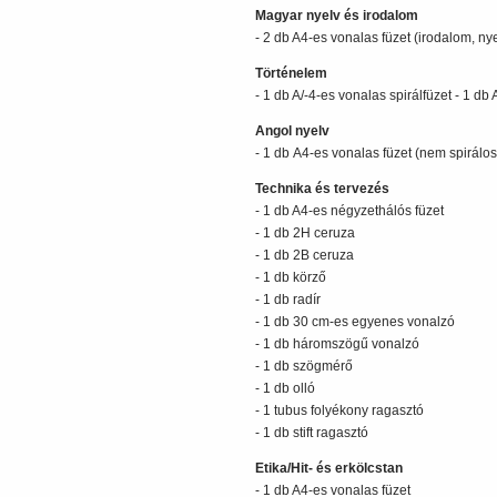
Magyar nyelv és irodalom
- 2 db A4-es vonalas füzet (irodalom, ny
Történelem
- 1 db A/-4-es vonalas spirálfüzet - 1 db
Angol nyelv
- 1 db A4-es vonalas füzet (nem spirálos
Technika és tervezés
- 1 db A4-es négyzethálós füzet
- 1 db 2H ceruza
- 1 db 2B ceruza
- 1 db körző
- 1 db radír
- 1 db 30 cm-es egyenes vonalzó
- 1 db háromszögű vonalzó
- 1 db szögmérő
- 1 db olló
- 1 tubus folyékony ragasztó
- 1 db stift ragasztó
Etika/Hit- és erkölcstan
- 1 db A4-es vonalas füzet