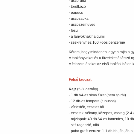
- úszóruha
- törölköző
- papucs
- úszósapka
- úszószemüveg
- fésű
- a lányoknak hajgumi
- szekrényhez 100 Ft-os pénzérme
Kérem, hogy mindenen legyen rajta a g
A tankönyveket és a füzeteket átlátszó n
A felszereléseket az első tanítási héten 
Felső tagozat
Rajz
(5-8. osztály)
- 1 db A4-es sima füzet (nem spirál)
- 12 db-os tempera (tubusos)
- vízfesték, ecsetes tál
- ecsetek: vékony, közepes, vastag (2-4-
- rajzlapok: 40 db A4-es famentes, 10 d
- stift ragasztó, olló
- puha grafit ceruza: 1-1 db hb, 2b, 3b-s