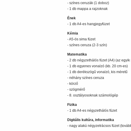
- színes ceruzák (1 doboz)
- 1 db mappa a rajzoknak
Ének
- 1 db A4-es hangjegyfüzet
Kémia
- A5-ös sima füzet
- színes ceruza (2-3 szín)
Matematika
- 2 db négyzethálós füzet (A4) (az egyik
- 1 db egyenes vonalzó (kb. 20 cm-es)
- 1 db derékszögű vonalzó, kis méretű
- néhány színes ceruza
- körző
- szögmérő
- 8. osztályosoknak számológép
Fizika
- 1 db A4-es négyzethálós füzet
Digitális kultúra, informatika
- nagy alakú négyzetrácsos füzet (tová