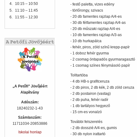
4.
10:15 – 10:50
- festő paletta, vizes edény
5.
11:10 – 11:45
- törlőrongy, szivacs
- 20 db famentes rajzlap A/4-es
6.
11:55 – 12:30
- 30 db félfamentes rajzlap A/4-as
- 20 db műszaki rajzlap A/4-es
- 10 db famentes rajzlap A/3-as
- 10 db hurkapálca
- fehér, piros, zöld színű krepp-papír
- 1 doboz fehér gyurma
- 2 csomag öntapadós gyurmaragasztó
- 1 csomag színes fénymásoló papír
Tolltartóba
- 4 db HB-s grafitceruza
„A Petőfi” Jövőjéért
- 2 db piros, 2 db kék, 2 db zöld ceruza
Alapítvány
- 2 db postairon (vastag)
- 2 db puha, fehér radír
Adószám:
- 1 db tartályos hegyező
18240232-1-43
- 15 cm-es vonalzó
Számlaszám:
További felszerelés
11711034-20853886
- 2 db dosszié A/4-es, gumis
Iskolai honlap
- 30 db nylon irattartó