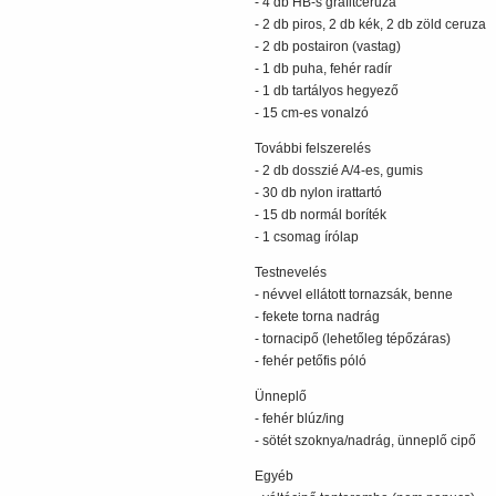
- 4 db HB-s grafitceruza
- 2 db piros, 2 db kék, 2 db zöld ceruza
- 2 db postairon (vastag)
- 1 db puha, fehér radír
- 1 db tartályos hegyező
- 15 cm-es vonalzó
További felszerelés
- 2 db dosszié A/4-es, gumis
- 30 db nylon irattartó
- 15 db normál boríték
- 1 csomag írólap
Testnevelés
- névvel ellátott tornazsák, benne
- fekete torna nadrág
- tornacipő (lehetőleg tépőzáras)
- fehér petőfis póló
Ünneplő
- fehér blúz/ing
- sötét szoknya/nadrág, ünneplő cipő
Egyéb