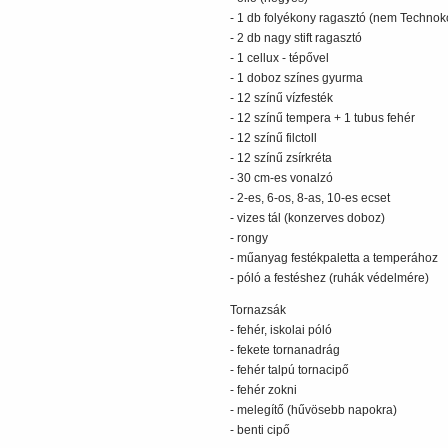
- 1 db folyékony ragasztó (nem Technok
- 2 db nagy stift ragasztó
- 1 cellux - tépővel
- 1 doboz színes gyurma
- 12 színű vízfesték
- 12 színű tempera + 1 tubus fehér
- 12 színű filctoll
- 12 színű zsírkréta
- 30 cm-es vonalzó
- 2-es, 6-os, 8-as, 10-es ecset
- vizes tál (konzerves doboz)
- rongy
- műanyag festékpaletta a temperához
- póló a festéshez (ruhák védelmére)
Tornazsák
- fehér, iskolai póló
- fekete tornanadrág
- fehér talpú tornacipő
- fehér zokni
- melegítő (hűvösebb napokra)
- benti cipő