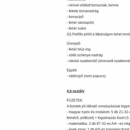
- névvel ellátott tornazsák, benne
- fekete tornanadrág
- tornacipő
- fehér iskolapóló
- fehér zokni
(Új Petőfis pólót a titkárságon lehet rend
Ünneplő
- fehér blúz-ing
- sötét szoknya-nadrág
- iskolai nyakkendő (elveszett nyakkendőt
Egyéb
- váltócipő (nem papucs)
4.b osztály
FÜZETEK
A füzetek jól látható vonalazásúak legye
- magyar nyelv és irodalom: 5 db 21-32-
felmérő, pótfüzet) + fogalmazás füzet (3
- matematika: 2 db 87-32-es A/4 –es négy
- ének-zene: 1 db A/5-ös hangjegy füzet