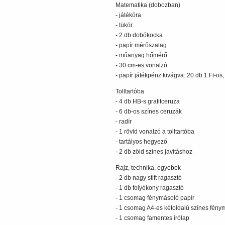
Matematika (dobozban)
- játékóra
- tükör
- 2 db dobókocka
- papír mérőszalag
- műanyag hőmérő
- 30 cm-es vonalzó
- papír játékpénz kivágva: 20 db 1 Ft-os,
Tolltartóba
- 4 db HB-s grafitceruza
- 6 db-os színes ceruzák
- radír
- 1 rövid vonalzó a tolltartóba
- tartályos hegyező
- 2 db zöld színes javításhoz
Rajz, technika, egyebek
- 2 db nagy stift ragasztó
- 1 db folyékony ragasztó
- 1 csomag fénymásoló papír
- 1 csomag A4-es kétoldalú színes fény
- 1 csomag famentes írólap