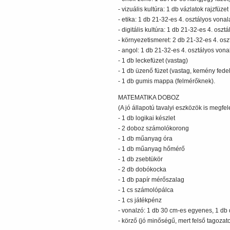
- vizuális kultúra: 1 db vázlatok rajzfüz
- etika: 1 db 21-32-es 4. osztályos vona
- digitális kultúra: 1 db 21-32-es 4. osz
- környezetismeret: 2 db 21-32-es 4. os
- angol: 1 db 21-32-es 4. osztályos vona
- 1 db leckefüzet (vastag)
- 1 db üzenő füzet (vastag, kemény fede
- 1 db gumis mappa (felmérőknek).
MATEMATIKA DOBOZ
(A jó állapotú tavalyi eszközök is megfel
- 1 db logikai készlet
- 2 doboz számolókorong
- 1 db műanyag óra
- 1 db műanyag hőmérő
- 1 db zsebtükör
- 2 db dobókocka
- 1 db papír mérőszalag
- 1 cs számolópálca
- 1 cs játékpénz
- vonalzó: 1 db 30 cm-es egyenes, 1 db d
- körző (jó minőségű, mert felső tagozat