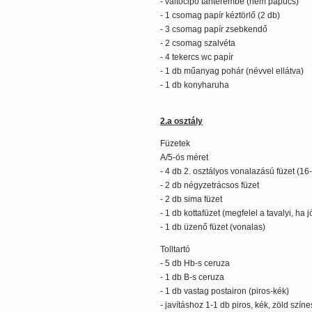
- váltócipő tanterembe (nem papucs)
- 1 csomag papír kéztörlő (2 db)
- 3 csomag papír zsebkendő
- 2 csomag szalvéta
- 4 tekercs wc papír
- 1 db műanyag pohár (névvel ellátva)
- 1 db konyharuha
2.a osztály
Füzetek
A/5-ös méret
- 4 db 2. osztályos vonalazású füzet (16
- 2 db négyzetrácsos füzet
- 2 db sima füzet
- 1 db kottafüzet (megfelel a tavalyi, ha j
- 1 db üzenő füzet (vonalas)
Tolltartó
- 5 db Hb-s ceruza
- 1 db B-s ceruza
- 1 db vastag postairon (piros-kék)
- javításhoz 1-1 db piros, kék, zöld szín