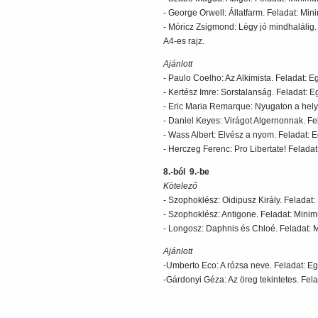
- George Orwell: Állatfarm. Feladat: Min
- Móricz Zsigmond: Légy jó mindhalálig.
A4-es rajz.
Ajánlott
- Paulo Coelho: Az Alkimista. Feladat: Eg
- Kertész Imre: Sorstalanság. Feladat: Eg
- Eric Maria Remarque: Nyugaton a helyze
- Daniel Keyes: Virágot Algernonnak. Fel
- Wass Albert: Elvész a nyom. Feladat: E
- Herczeg Ferenc: Pro Libertate! Feladat
8.-ból 9.-be
Kötelező
- Szophoklész: Oidipusz Király. Feladat:
- Szophoklész: Antigone. Feladat: Minim
- Longosz: Daphnis és Chloé. Feladat: M
Ajánlott
-Umberto Eco: A rózsa neve. Feladat: Eg
-Gárdonyi Géza: Az öreg tekintetes. Fela