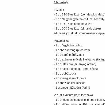
1.b osztály
Füzetek
- 5 db 14-32-es füzet (vonalas, kis alakú
- 3 db Nagy négyzethálós füzet I.osztály 
- 1 db 36-16-os hangjegyfüzet
- 2 db 20-32-es füzet (sima kis alakú)
A füzetek jól látható vonalozásúak legye
Matematika
- 1 db fagylaltos doboz
- 1 doboz korong (piros-kék)
- 1 db papír mérőszalag
- 1 db szám és műveleti jelkártya (kivá
- 1 db játék óra (műanyag óralap)
- 1 db tükör (kétoldalú, keret nélküli)
- 2 db dobókocka
- 2 csomag számolópálca
- 1 doboz logikai készlet
- 1 csomag játékpénz (forint)
Vizuális kultúra (rajz, technika)
- 1 db közepes, hegyes olló (jobb-balke
- 3 db stiftes ragasztó - Pritt, nagy méret