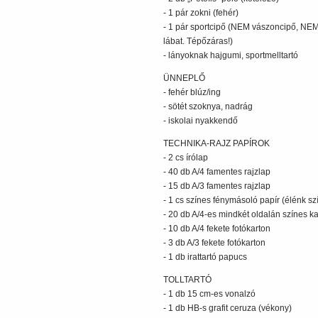
- 1 pár zokni (fehér)
- 1 pár sportcipő (NEM vászoncipő, NEM v
lábat. Tépőzáras!)
- lányoknak hajgumi, sportmelltartó
ÜNNEPLŐ
- fehér blúz/ing
- sötét szoknya, nadrág
- iskolai nyakkendő
TECHNIKA-RAJZ PAPÍROK
- 2 cs írólap
- 40 db A/4 famentes rajzlap
- 15 db A/3 famentes rajzlap
- 1 cs színes fénymásoló papír (élénk sz
- 20 db A/4-es mindkét oldalán színes k
- 10 db A/4 fekete fotókarton
- 3 db A/3 fekete fotókarton
- 1 db irattartó papucs
TOLLTARTÓ
- 1 db 15 cm-es vonalzó
- 1 db HB-s grafit ceruza (vékony)