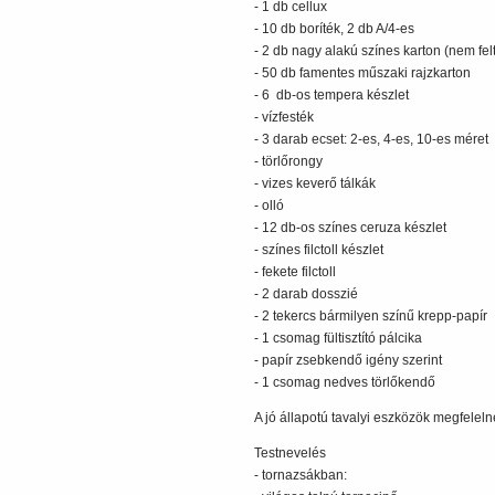
- 1 db cellux
- 10 db boríték, 2 db A/4-es
- 2 db nagy alakú színes karton (nem fel
- 50 db famentes műszaki rajzkarton
- 6 db-os tempera készlet
- vízfesték
- 3 darab ecset: 2-es, 4-es, 10-es méret
- törlőrongy
- vizes keverő tálkák
- olló
- 12 db-os színes ceruza készlet
- színes filctoll készlet
- fekete filctoll
- 2 darab dosszié
- 2 tekercs bármilyen színű krepp-papír
- 1 csomag fültisztító pálcika
- papír zsebkendő igény szerint
- 1 csomag nedves törlőkendő
A jó állapotú tavalyi eszközök megfeleln
Testnevelés
- tornazsákban: