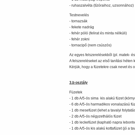
- ruhaszalvéta (tízóraihoz, uzsonnához)
Testnevelés
- tornazsák
- fekete nadrág
- fehér póló (felirat és minta nélküli)
- fehér zokni
- tornacipő (nem csúszós)
Az egyes felszerelésekből (pl. matek- és r
A felszereléseket az első tanítási héten 
Kérjük, hogy a füzetekre csak nevet és os
3.b osztály
Füzetek
- 1 db A/5-ös sima kis alakú füzet (körn
- 6 db A/5-ös harmadikos vonalazású füz
- 1 db mesefüzet (lehet a tavalyi folytatá
- 2 db A/5-ös négyzethálós füzet
- 1 db leckefüzet (kapható napra lebontv
- 1 db A/5-ös kis alakú kottafüzet (jó a tava