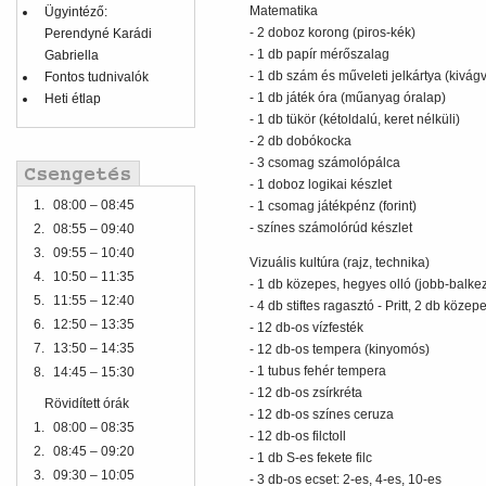
Matematika
Ügyintéző:
- 2 doboz korong (piros-kék)
Perendyné Karádi
- 1 db papír mérőszalag
Gabriella
- 1 db szám és műveleti jelkártya (kivá
Fontos tudnivalók
- 1 db játék óra (műanyag óralap)
Heti étlap
- 1 db tükör (kétoldalú, keret nélküli)
- 2 db dobókocka
- 3 csomag számolópálca
- 1 doboz logikai készlet
1.
08:00 – 08:45
- 1 csomag játékpénz (forint)
- színes számolórúd készlet
2.
08:55 – 09:40
3.
09:55 – 10:40
Vizuális kultúra (rajz, technika)
4.
10:50 – 11:35
- 1 db közepes, hegyes olló (jobb-balke
5.
11:55 – 12:40
- 4 db stiftes ragasztó - Pritt, 2 db köze
6.
12:50 – 13:35
- 12 db-os vízfesték
7.
13:50 – 14:35
- 12 db-os tempera (kinyomós)
- 1 tubus fehér tempera
8.
14:45 – 15:30
- 12 db-os zsírkréta
Rövidített órák
- 12 db-os színes ceruza
1.
08:00 – 08:35
- 12 db-os filctoll
2.
08:45 – 09:20
- 1 db S-es fekete filc
3.
09:30 – 10:05
- 3 db-os ecset: 2-es, 4-es, 10-es