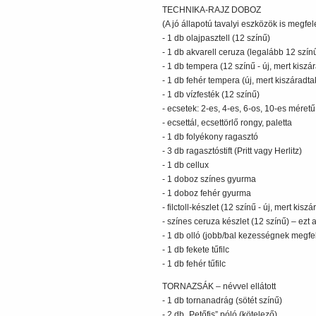
TECHNIKA-RAJZ DOBOZ
(A jó állapotú tavalyi eszközök is megfel
- 1 db olajpasztell (12 színű)
- 1 db akvarell ceruza (legalább 12 szín
- 1 db tempera (12 színű - új, mert kiszá
- 1 db fehér tempera (új, mert kiszáradt
- 1 db vízfesték (12 színű)
- ecsetek: 2-es, 4-es, 6-os, 10-es méretű
- ecsettál, ecsettörlő rongy, paletta
- 1 db folyékony ragasztó
- 3 db ragasztóstift (Pritt vagy Herlitz)
- 1 db cellux
- 1 doboz színes gyurma
- 1 doboz fehér gyurma
- filctoll-készlet (12 színű - új, mert kis
- színes ceruza készlet (12 színű) – ezt a 
- 1 db olló (jobb/bal kezességnek megfe
- 1 db fekete tűfilc
- 1 db fehér tűfilc
TORNAZSÁK – névvel ellátott
- 1 db tornanadrág (sötét színű)
- 2 db „Petőfis” póló (kötelező)