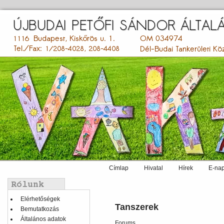
Ugrás
a
tartalomra
Címlap
Hivatal
Hírek
E-nap
Main
menu
Balmenü
Elérhetőségek
Tanszerek
Bemutatkozás
Általános adatok
Forums