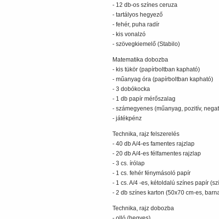
- 12 db-os színes ceruza
- tartályos hegyező
- fehér, puha radír
- kis vonalzó
- szövegkiemelő (Stabilo)
Matematika dobozba
- kis tükör (papírboltban kapható)
- műanyag óra (papírboltban kapható)
- 3 dobókocka
- 1 db papír mérőszalag
- számegyenes (műanyag, pozitív, negat
- játékpénz
Technika, rajz felszerelés
- 40 db A/4-es famentes rajzlap
- 20 db A/4-es félfamentes rajzlap
- 3 cs. írólap
- 1 cs. fehér fénymásoló papír
- 1 cs. A/4 -es, kétoldalú színes papír (
- 2 db színes karton (50x70 cm-es, barna,
Technika, rajz dobozba
- olló (hegyes)