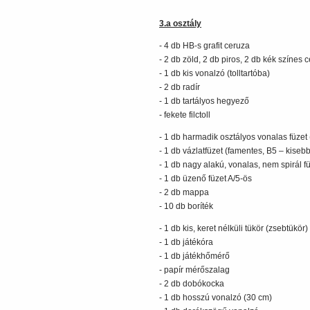
3.a osztály
- 4 db HB-s grafit ceruza
- 2 db zöld, 2 db piros, 2 db kék színes 
- 1 db kis vonalzó (tolltartóba)
- 2 db radír
- 1 db tartályos hegyező
- fekete filctoll
- 1 db harmadik osztályos vonalas füzet 
- 1 db vázlatfüzet (famentes, B5 – kiseb
- 1 db nagy alakú, vonalas, nem spirál f
- 1 db üzenő füzet A/5-ös
- 2 db mappa
- 10 db boríték
- 1 db kis, keret nélküli tükör (zsebtükör)
- 1 db játékóra
- 1 db játékhőmérő
- papír mérőszalag
- 2 db dobókocka
- 1 db hosszú vonalzó (30 cm)