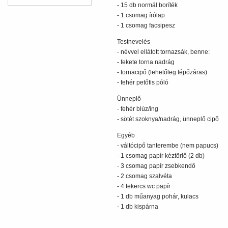
- 15 db normál boríték
- 1 csomag írólap
- 1 csomag facsipesz
Testnevelés
- névvel ellátott tornazsák, benne:
- fekete torna nadrág
- tornacipő (lehetőleg tépőzáras)
- fehér petőfis póló
Ünneplő
- fehér blúz/ing
- sötét szoknya/nadrág, ünneplő cipő
Egyéb
- váltócipő tanterembe (nem papucs)
- 1 csomag papír kéztörlő (2 db)
- 3 csomag papír zsebkendő
- 2 csomag szalvéta
- 4 tekercs wc papír
- 1 db műanyag pohár, kulacs
- 1 db kispárna