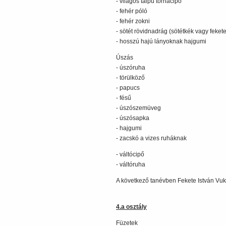
- világos talpú tornacipő
- fehér póló
- fehér zokni
- sötét rövidnadrág (sötétkék vagy fekete
- hosszú hajú lányoknak hajgumi
Úszás
- úszóruha
- törülköző
- papucs
- fésű
- úszószemüveg
- úszósapka
- hajgumi
- zacskó a vizes ruháknak
- váltócipő
- váltóruha
A következő tanévben Fekete István Vuk
4.a osztály
Füzetek