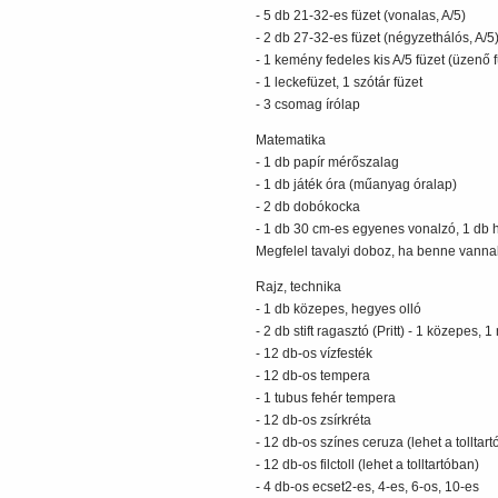
- 5 db 21-32-es füzet (vonalas, A/5)
- 2 db 27-32-es füzet (négyzethálós, A/5
- 1 kemény fedeles kis A/5 füzet (üzenő
- 1 leckefüzet, 1 szótár füzet
- 3 csomag írólap
Matematika
- 1 db papír mérőszalag
- 1 db játék óra (műanyag óralap)
- 2 db dobókocka
- 1 db 30 cm-es egyenes vonalzó, 1 db
Megfelel tavalyi doboz, ha benne vannak
Rajz, technika
- 1 db közepes, hegyes olló
- 2 db stift ragasztó (Pritt) - 1 közepes,
- 12 db-os vízfesték
- 12 db-os tempera
- 1 tubus fehér tempera
- 12 db-os zsírkréta
- 12 db-os színes ceruza (lehet a tolltar
- 12 db-os filctoll (lehet a tolltartóban)
- 4 db-os ecset2-es, 4-es, 6-os, 10-es