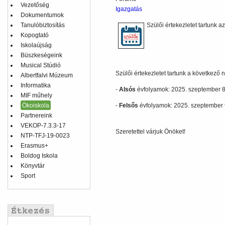
Vezetőség
Igazgatás
Dokumentumok
Tanulóbiztosítás
Szülői értekezletet tartunk a
Kopogtató
Iskolaújság
Büszkeségeink
Musical Stúdió
Szülői értekezletet tartunk a következő
Albertfalvi Múzeum
Informatika
-
Alsós
évfolyamok: 2025. szeptember 8. 
MIF műhely
Ökoiskola
-
Felsős
évfolyamok: 2025. szeptember 9
Partnereink
VEKOP-7.3.3-17
Szeretettel várjuk Önöket!
NTP-TFJ-19-0023
Erasmus+
Boldog Iskola
Könyvtár
Sport