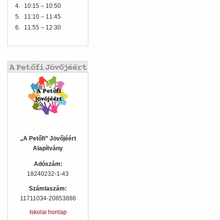
4.
10:15 – 10:50
5.
11:10 – 11:45
6.
11:55 – 12:30
„A Petőfi” Jövőjéért
Alapítvány
Adószám:
18240232-1-43
Számlaszám:
11711034-20853886
Iskolai honlap