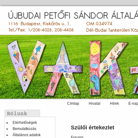
Ugrás
a
tartalomra
Címlap
Hivatal
Hírek
E-nap
Main
menu
Balmenü
Elérhetőségek
Szülői értekezlet
Bemutatkozás
Általános adatok
Forums