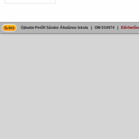
Újbudai Petőfi Sándor Általános Iskola | OM 034974 |
Elérhetős