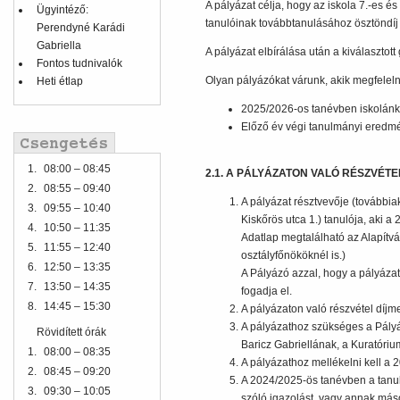
A pályázat célja, hogy az iskola 7.-es
Ügyintéző:
tanulóinak továbbtanulásához ösztöndíj
Perendyné Karádi
Gabriella
A pályázat elbírálása után a kiválaszto
Fontos tudnivalók
Olyan pályázókat várunk, akik megfeleln
Heti étlap
2025/2026-os tanévben iskolánk 7
Előző év végi tanulmányi eredmén
1.
08:00 – 08:45
2.1. A PÁLYÁZATON VALÓ RÉSZVÉTE
2.
08:55 – 09:40
A pályázat résztvevője (továbbia
3.
09:55 – 10:40
Kiskőrös utca 1.) tanulója, aki a
4.
10:50 – 11:35
Adatlap megtalálható az Alapítv
5.
11:55 – 12:40
osztályfőnököknél is.)
6.
12:50 – 13:35
A Pályázó azzal, hogy a pályázatá
7.
13:50 – 14:35
fogadja el.
8.
14:45 – 15:30
A pályázaton való részvétel díjm
A pályázathoz szükséges a Pályáz
Rövidített órák
Baricz Gabriellának, a Kuratóri
1.
08:00 – 08:35
A pályázathoz mellékelni kell a 
2.
08:45 – 09:20
A 2024/2025-ös tanévben a tanu
3.
09:30 – 10:05
szóló igazolást, vagy annak másol