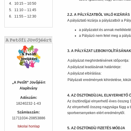
4.
10:15 – 10:50
5.
11:10 – 11:45
2.2. A PÁLYÁZATBÓL VALÓ KIZÁRÁS
6.
11:55 – 12:30
A pályáztató kizárja a pályázatból a Pály
a pályázatot és annak mellékletét
a Pályázó nem felel meg a pályáza
3. A PÁLYÁZAT LEBONYOLÍTÁSÁNAK
A pályázat meghirdetésének időpontja:
A pályázat leadásának határideje:
A pályázat elbírálása:
Pályázati eredmények kihirdetése, 
„A Petőfi” Jövőjéért
Alapítvány
4. AZ ÖSZTÖNDÍJJAL ELNYERHETŐ 
Adószám:
Az ösztöndíjjal elnyerhető éves összeg 10
18240232-1-43
Az elnyerhető összeg nagysága függ a 
Számlaszám:
sportversenyeken elért eredménytől.
11711034-20853886
Iskolai honlap
5. AZ ÖSZTÖNDÍJ FIZETÉS MÓDJA