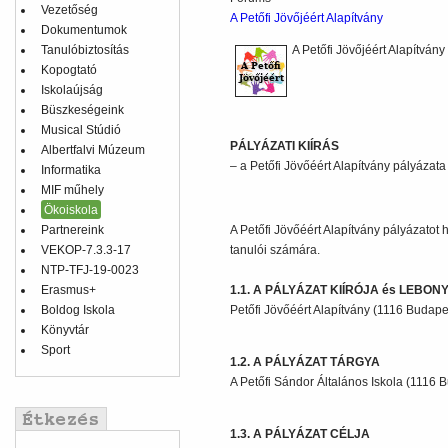
Vezetőség
A Petőfi Jövőjéért Alapítvány
Dokumentumok
Tanulóbiztosítás
A Petőfi Jövőjéért Alapítvány
Kopogtató
Iskolaújság
Büszkeségeink
Musical Stúdió
PÁLYÁZATI KIÍRÁS
Albertfalvi Múzeum
– a Petőfi Jövőéért Alapítvány pályázata
Informatika
MIF műhely
Ökoiskola
Partnereink
A Petőfi Jövőéért Alapítvány pályázatot 
VEKOP-7.3.3-17
tanulói számára.
NTP-TFJ-19-0023
Erasmus+
1.1. A PÁLYÁZAT KIÍRÓJA és LEBON
Boldog Iskola
Petőfi Jövőéért Alapítvány (1116 Budapes
Könyvtár
Sport
1.2. A PÁLYÁZAT TÁRGYA
A Petőfi Sándor Általános Iskola (1116 B
1.3. A PÁLYÁZAT CÉLJA