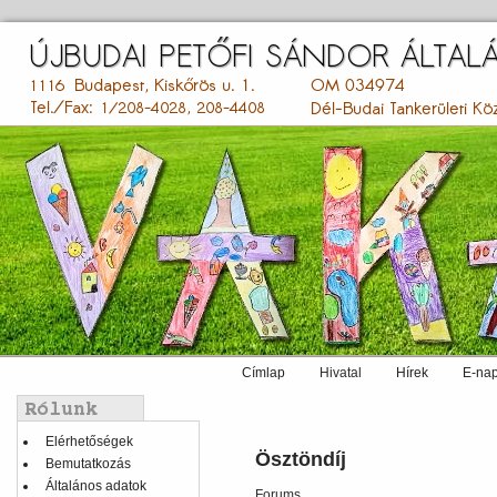
Ugrás
a
tartalomra
Címlap
Hivatal
Hírek
E-nap
Main
menu
Balmenü
Elérhetőségek
Ösztöndíj
Bemutatkozás
Általános adatok
Forums