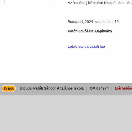
Az ösztöndíj kifizetése készpénzben tört
Budapest, 2024. szeptember 19.
Petőfi Jövőéért Alapítvány
Letölthető pályázati lap
Újbudai Petőfi Sándor Általános Iskola | OM 034974 |
Elérhetős