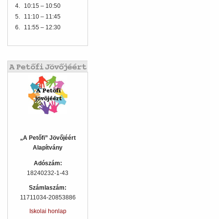
4.
10:15 – 10:50
5.
11:10 – 11:45
6.
11:55 – 12:30
„A Petőfi” Jövőjéért
Alapítvány
Adószám:
18240232-1-43
Számlaszám:
11711034-20853886
Iskolai honlap