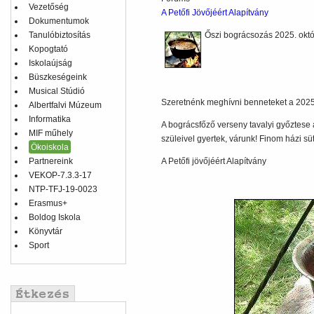
Vezetőség
A Petőfi Jövőjéért Alapítvány
Dokumentumok
Tanulóbiztosítás
Őszi bográcsozás 2025. októ
Kopogtató
Iskolaújság
Büszkeségeink
Musical Stúdió
Szeretnénk meghívni benneteket a 2025
Albertfalvi Múzeum
Informatika
A bográcsfőző verseny tavalyi győztese 
MIF műhely
szüleivel gyertek, várunk! Finom házi süt
Ökoiskola
Partnereink
A Petőfi jövőjéért Alapítvány
VEKOP-7.3.3-17
NTP-TFJ-19-0023
Erasmus+
Boldog Iskola
Könyvtár
Sport