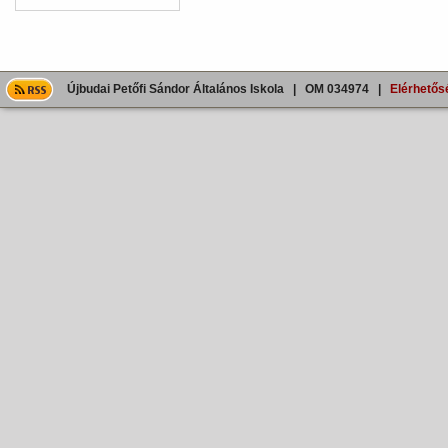
Újbudai Petőfi Sándor Általános Iskola | OM 034974 |
Elérhetős