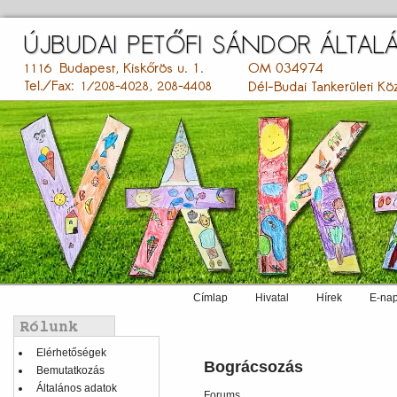
Ugrás
a
tartalomra
Címlap
Hivatal
Hírek
E-nap
Main
menu
Balmenü
Elérhetőségek
Bográcsozás
Bemutatkozás
Általános adatok
Forums