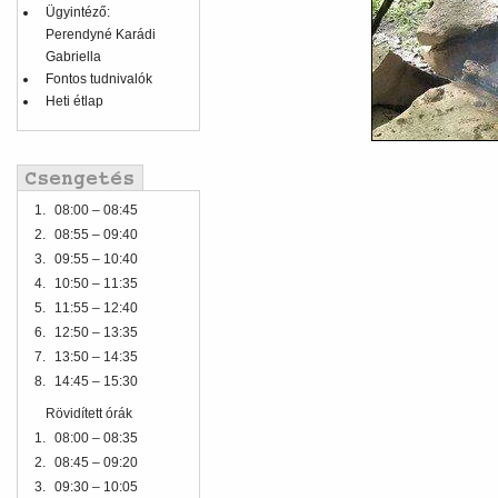
Ügyintéző:
Perendyné Karádi
Gabriella
Fontos tudnivalók
Heti étlap
1.
08:00 – 08:45
2.
08:55 – 09:40
3.
09:55 – 10:40
4.
10:50 – 11:35
5.
11:55 – 12:40
6.
12:50 – 13:35
7.
13:50 – 14:35
8.
14:45 – 15:30
Rövidített órák
1.
08:00 – 08:35
2.
08:45 – 09:20
3.
09:30 – 10:05