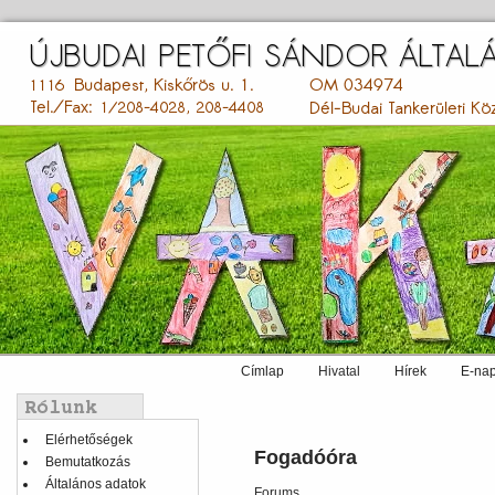
Ugrás
a
tartalomra
Címlap
Hivatal
Hírek
E-nap
Main
menu
Balmenü
Elérhetőségek
Fogadóóra
Bemutatkozás
Általános adatok
Forums