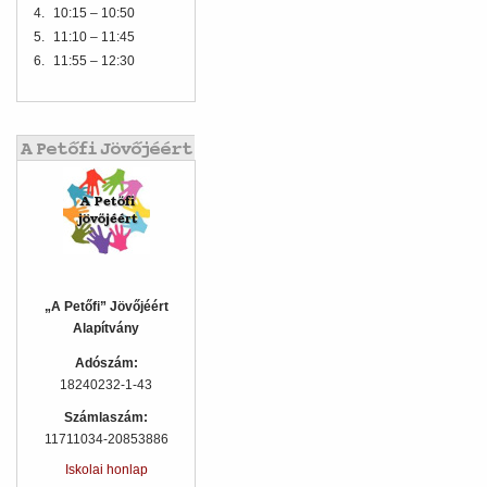
4.
10:15 – 10:50
5.
11:10 – 11:45
6.
11:55 – 12:30
„A Petőfi” Jövőjéért
Alapítvány
Adószám:
18240232-1-43
Számlaszám:
11711034-20853886
Iskolai honlap