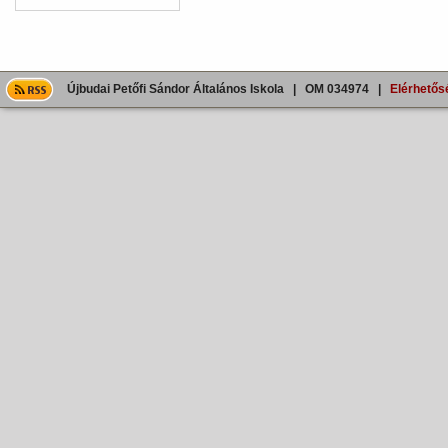
Újbudai Petőfi Sándor Általános Iskola | OM 034974 |
Elérhetős