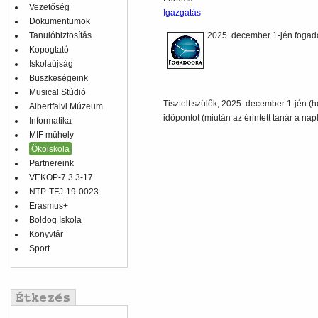
Vezetőség
Igazgatás
Dokumentumok
Tanulóbiztosítás
2025. december 1-jén fogadó
Kopogtató
Iskolaújság
Büszkeségeink
Musical Stúdió
Tisztelt szülők, 2025. december 1-jén (h
Albertfalvi Múzeum
időpontot (miután az érintett tanár a nap
Informatika
MIF műhely
Ökoiskola
Partnereink
VEKOP-7.3.3-17
NTP-TFJ-19-0023
Erasmus+
Boldog Iskola
Könyvtár
Sport