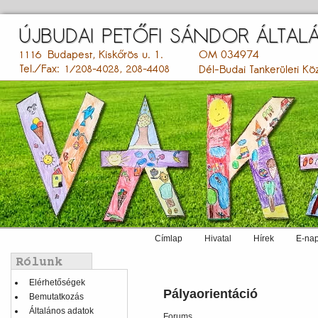
Ugrás
a
tartalomra
Címlap
Hivatal
Hírek
E-nap
Main
menu
Balmenü
Elérhetőségek
Pályaorientáció
Bemutatkozás
Általános adatok
Forums