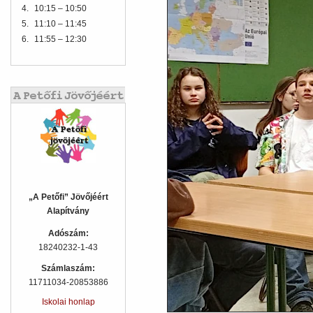
4.
10:15 – 10:50
5.
11:10 – 11:45
6.
11:55 – 12:30
„A Petőfi” Jövőjéért
Alapítvány
Adószám:
18240232-1-43
Számlaszám:
11711034-20853886
Iskolai honlap