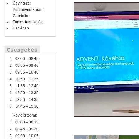
Ügyintéző:
Perendyné Karádi
Gabriella
Fontos tudnivalók
Heti étlap
1.
08:00 – 08:45
2.
08:55 – 09:40
3.
09:55 – 10:40
4.
10:50 – 11:35
5.
11:55 – 12:40
6.
12:50 – 13:35
7.
13:50 – 14:35
8.
14:45 – 15:30
Rövidített órák
1.
08:00 – 08:35
2.
08:45 – 09:20
3.
09:30 – 10:05