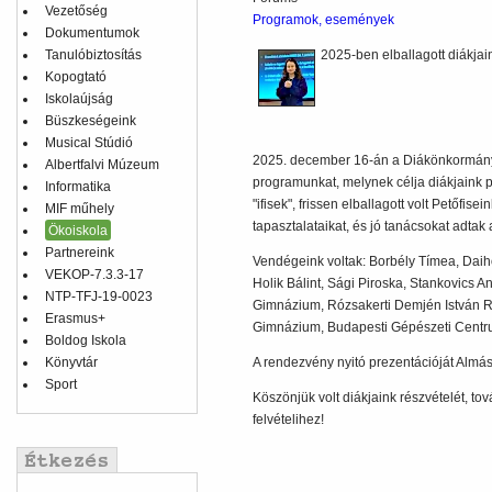
Vezetőség
Programok, események
Dokumentumok
Tanulóbiztosítás
2025-ben elballagott diákjaink
Kopogtató
Iskolaújság
Büszkeségeink
Musical Stúdió
2025. december 16-án a Diákönkormány
Albertfalvi Múzeum
programunkat, melynek célja diákjaink p
Informatika
"ifisek", frissen elballagott volt Petőf
MIF műhely
tapasztalataikat, és jó tanácsokat adtak 
Ökoiskola
Partnereink
Vendégeink voltak: Borbély Tímea, Daih
VEKOP-7.3.3-17
Holik Bálint, Sági Piroska, Stankovics An
NTP-TFJ-19-0023
Gimnázium, Rózsakerti Demjén István 
Erasmus+
Gimnázium, Budapesti Gépészeti Centr
Boldog Iskola
Könyvtár
A rendezvény nyitó prezentációját Almási
Sport
Köszönjük volt diákjaink részvételét, tov
felvételihez!