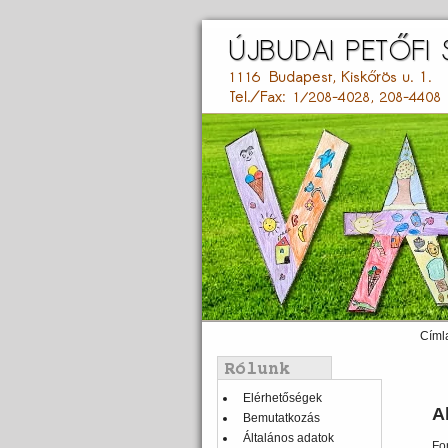
Ugrás
a
tartalomra
Címl
Main
menu
Balmenü
Elérhetőségek
A
Bemutatkozás
Általános adatok
Fo