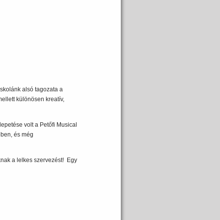
skolánk alsó tagozata a
llett különösen kreatív,
epetése volt a Petőfi Musical
rében, és még
nak a lelkes szervezést! Egy