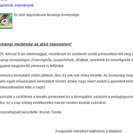
ogramok, események
Az alsó tagozatosok farsangi ünnepsége.
rsangi mulatság az alsó tagozaton!
26. február 6-án vidámsággal, nevetéssel és szebbnél szebb jelmezekkel telt meg i
rsangi ünnepségen. A hercegnők, szuperhősök, állatkák, sportolók és mesefigurák me
gyakat megjelenítő jelmezek is feltűntek.
jelmezes bemutatót vidám játékok, tánc és sok-sok móka követte. Az ünnepség megl
údió egyik előadásából bemutatott részlet, amely nagy sikert aratott a gyerekek kö
lékezetesebbé tette a napot.
szönjük a szülőknek a kreatív jelmezeket és a támogatást, valamint a pedagógusok
ztos: ez a nap sokáig emlékezetes marad minden kisdiák számára!
 összefoglalót készítette: Kocsis Tünde
A nagyobb mérethez kattintson a képekre.