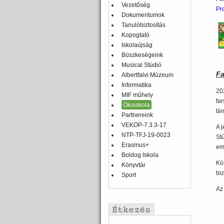
Vezetőség
Pr
Dokumentumok
Tanulóbiztosítás
Kopogtató
Iskolaújság
Büszkeségeink
Musical Stúdió
Fa
Albertfalvi Múzeum
Informatika
20
MIF műhely
fa
Ökoiskola
tár
Partnereink
VEKOP-7.3.3-17
A 
NTP-TFJ-19-0023
St
Erasmus+
em
Boldog Iskola
Kö
Könyvtár
bi
Sport
Az