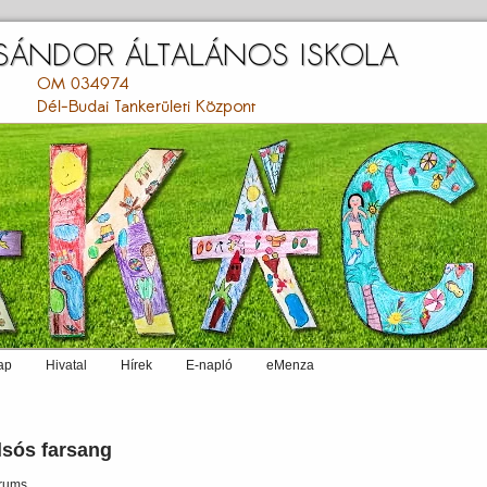
ap
Hivatal
Hírek
E-napló
eMenza
lsós farsang
rums