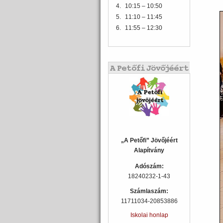
4.
10:15 – 10:50
5.
11:10 – 11:45
6.
11:55 – 12:30
„A Petőfi” Jövőjéért
Alapítvány
Adószám:
18240232-1-43
Számlaszám:
11711034-20853886
Iskolai honlap