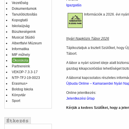
Vezetőség
Igazgatás
Dokumentumok
Tanulóbiztosítás
Információk a 2026. évi nyári
Kopogtató
Iskolaújság
Büszkeségeink
Musical Stúdió
Nyári Napközis Tábor 2026
Albertfalvi Múzeum
Tájékoztatjuk a tisztelt Szülőket, hogy
Informatika
Tábort.
MIF műhely
Ökoiskola
A tábor a nyári szünet ideje alatt bizt
Partnereink
gazdag kikapcsolódási lehetőséget bizt
VEKOP-7.3.3-17
NTP-TFJ-19-0023
A táborral kapcsolatos részletes informác
Erasmus+
Újbuda Online – Kamaraerdei Nyári Na
Boldog Iskola
Online jelentkezés:
Könyvtár
Jelentkezési űrlap
Sport
Kérjük a kedves Szülőket, hogy a jele