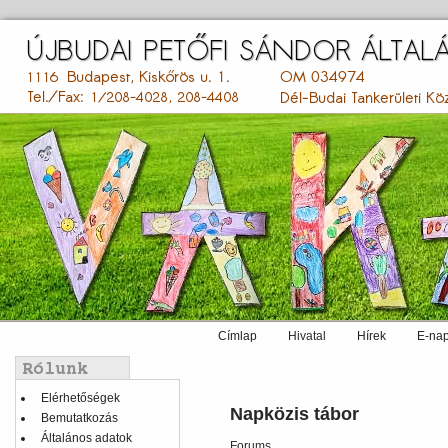
Ugrás
a
tartalomra
Címlap
Hivatal
Hírek
E-nap
Main
menu
Balmenü
Elérhetőségek
Napközis tábor
Bemutatkozás
Általános adatok
Forums