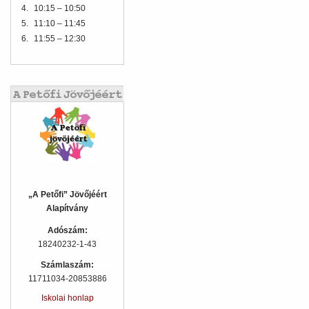
4.
10:15 – 10:50
5.
11:10 – 11:45
6.
11:55 – 12:30
„A Petőfi” Jövőjéért
Alapítvány
Adószám:
18240232-1-43
Számlaszám:
11711034-20853886
Iskolai honlap