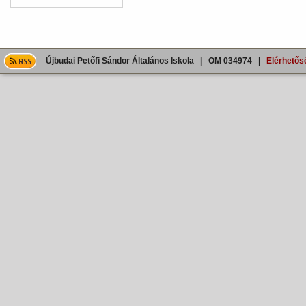
Újbudai Petőfi Sándor Általános Iskola | OM 034974 |
Elérhetős