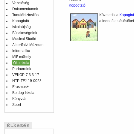
Vezetőség
Kopogtató
Dokumentumok
Tanulóbiztosítás
Közeledik a
Kopogta
Kopogtató
a leendő elsősösöket 
Iskolaújság
Büszkeségeink
Musical Stúdió
Albertfalvi Múzeum
Informatika
MIF műhely
Ökoiskola
Partnereink
VEKOP-7.3.3-17
NTP-TFJ-19-0023
Erasmus+
Boldog Iskola
Könyvtár
Sport