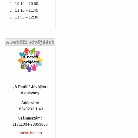
4.
10:15 – 10:50
5.
11:10 – 11:45
6.
11:55 – 12:30
„A Petőfi” Jövőjéért
Alapítvány
Adószám:
18240232-1-43
Számlaszám:
11711034-20853886
Iskolai honlap