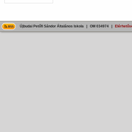
Újbudai Petőfi Sándor Általános Iskola | OM 034974 |
Elérhetős