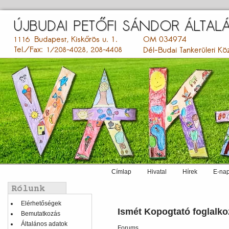
Ugrás
a
tartalomra
Címlap
Hivatal
Hírek
E-nap
Main
menu
Balmenü
Elérhetőségek
Ismét Kopogtató foglalko
Bemutatkozás
Általános adatok
Forums