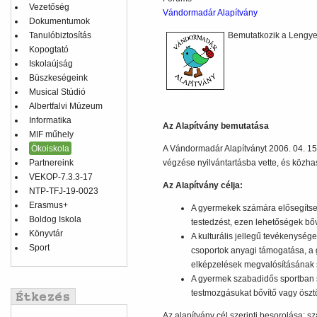
Vezetőség
Vándormadár Alapítvány
Dokumentumok
Tanulóbiztosítás
Bemutatkozik a Lengyel
Kopogtató
Iskolaújság
Büszkeségeink
Musical Stúdió
Albertfalvi Múzeum
Informatika
Az Alapítvány bemutatása
MIF műhely
Ökoiskola
A Vándormadár Alapítványt 2006. 04. 1
Partnereink
végzése nyilvántartásba vette, és közhas
VEKOP-7.3.3-17
Az Alapítvány célja:
NTP-TFJ-19-0023
Erasmus+
A gyermekek számára elősegítse 
Boldog Iskola
testedzést, ezen lehetőségek bőv
Könyvtár
A kulturális jellegű tevékenysé
Sport
csoportok anyagi támogatása, a 
elképzelések megvalósításának 
A gyermek szabadidős sportban 
testmozgásukat bővítő vagy ösz
Az alapítvány cél szerinti besorolása: 