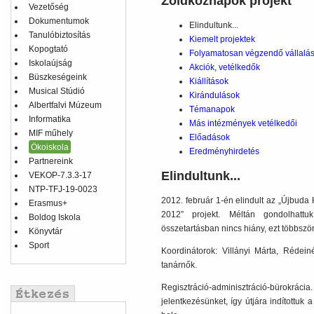
Zöldköznapok projekt
Vezetőség
Dokumentumok
Elindultunk...
Tanulóbiztosítás
Kiemelt projektek
Kopogtató
Folyamatosan végzendő vállalá
Iskolaújság
Akciók, vetélkedők
Büszkeségeink
Kiállítások
Musical Stúdió
Kirándulások
Albertfalvi Múzeum
Témanapok
Informatika
Más intézmények vetélkedői
MIF műhely
Előadások
Ökoiskola
Eredményhirdetés
Partnereink
Elindultunk...
VEKOP-7.3.3-17
NTP-TFJ-19-0023
2012. február 1-én elindult az „Újbuda
Erasmus+
2012” projekt. Méltán gondolhattu
Boldog Iskola
összetartásban nincs hiány, ezt többször
Könyvtár
Sport
Koordinátorok: Villányi Márta, Rédei
tanárnők.
Regisztráció-adminisztráció-bürokrá
jelentkezésünket, így útjára indítottuk