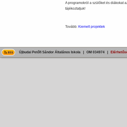
A programokról a szülőket és diákokat a
tájékoztatjuk!
Tovább:
Kiemelt projektek
Újbudai Petőfi Sándor Általános Iskola | OM 034974 |
Elérhetős