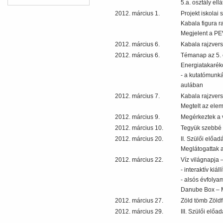
5.a. osztály el
2012. március 1.
Projekt iskolai
Kabala figura r
Megjelent a PEV
2012. március 6.
Kabala rajzvers
2012. március 6.
Témanap az 5. 
Energiatakarék
- a kutatómunká
aulában
2012. március 7.
Kabala rajzver
Megtelt az elemg
2012. március 9.
Megérkeztek a 
2012. március 10.
Tegyük szebbé k
2012. március 20.
II. Szülői előa
Meglátogattak a 
2012. március 22.
Víz világnapja –
- interaktív kiál
- alsós évfolyam
Danube Box – M
2012. március 27.
Zöld tömb Zöld
2012. március 29.
III. Szülői előa