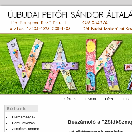
Ugrás
a
tartalomra
Címlap
Hivatal
Hírek
E-nap
Main
menu
Balmenü
Elérhetőségek
Beszámoló a "Zöldköznap
Bemutatkozás
Általános adatok