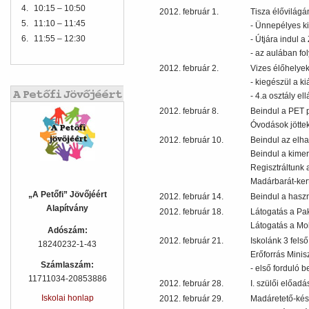
4.
10:15 – 10:50
2012. február 1.
Tisza élővilág
5.
11:10 – 11:45
- Ünnepélyes ki
6.
11:55 – 12:30
- Útjára indul a
- az aulában fo
2012. február 2.
Vizes élőhelyek
- kiegészül a k
- 4.a osztály el
2012. február 8.
Beindul a PET 
Óvodások jöttek
2012. február 10.
Beindul az elha
Beindul a kimer
Regisztráltunk
Madárbarát-kert
„A Petőfi” Jövőjéért
2012. február 14.
Beindul a haszn
Alapítvány
2012. február 18.
Látogatás a P
Látogatás a Moh
Adószám:
2012. február 21.
Iskolánk 3 fels
18240232-1-43
Erőforrás Minis
Számlaszám:
- első forduló b
11711034-20853886
2012. február 28.
I. szülői előad
Iskolai honlap
2012. február 29.
Madáretető-kés