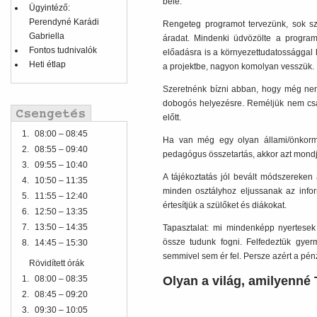
bele.
Ügyintéző:
Perendyné Karádi
Rengeteg programot tervezünk, sok szá
Gabriella
áradat. Mindenki üdvözölte a programo
Fontos tudnivalók
előadásra is a környezettudatossággal 
Heti étlap
a projektbe, nagyon komolyan vesszük.
Szeretnénk bízni abban, hogy még nem 
dobogós helyezésre. Reméljük nem csa
előtt.
1.
08:00 – 08:45
Ha van még egy olyan állami/önkormán
2.
08:55 – 09:40
pedagógus összetartás, akkor azt mond
3.
09:55 – 10:40
A tájékoztatás jól bevált módszereken a
4.
10:50 – 11:35
minden osztályhoz eljussanak az inf
5.
11:55 – 12:40
értesítjük a szülőket és diákokat.
6.
12:50 – 13:35
7.
13:50 – 14:35
Tapasztalat: mi mindenképp nyertese
össze tudunk fogni. Felfedeztük gyer
8.
14:45 – 15:30
semmivel sem ér fel. Persze azért a pénzj
Rövidített órák
Olyan a világ, amilyenné 
1.
08:00 – 08:35
2.
08:45 – 09:20
3.
09:30 – 10:05