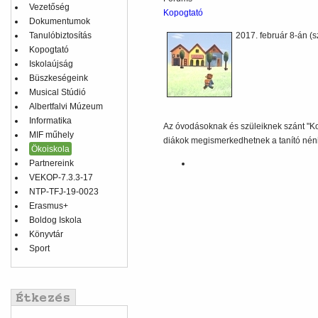
Vezetőség
Kopogtató
Dokumentumok
Tanulóbiztosítás
2017. február 8-án (
Kopogtató
Iskolaújság
Büszkeségeink
Musical Stúdió
Albertfalvi Múzeum
Informatika
Az óvodásoknak és szüleiknek szánt "Kop
MIF műhely
diákok megismerkedhetnek a tanító nénik
Ökoiskola
Partnereink
VEKOP-7.3.3-17
NTP-TFJ-19-0023
Erasmus+
Boldog Iskola
Könyvtár
Sport