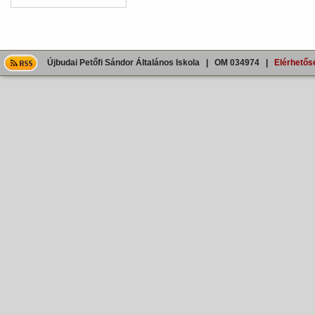
Újbudai Petőfi Sándor Általános Iskola | OM 034974 |
Elérhetős