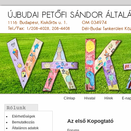
Ugrás
a
tartalomra
Címlap
Hivatal
Hírek
E-nap
Main
menu
Balmenü
Elérhetőségek
Az első Kopogtató
Bemutatkozás
Általános adatok
Forums