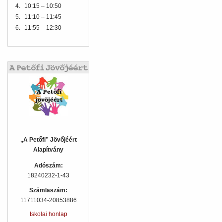
4.
10:15 – 10:50
5.
11:10 – 11:45
6.
11:55 – 12:30
„A Petőfi” Jövőjéért
Alapítvány
Adószám:
18240232-1-43
Számlaszám:
11711034-20853886
Iskolai honlap