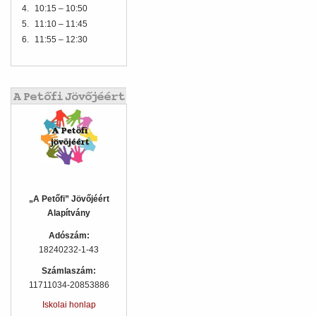
4.
10:15 – 10:50
5.
11:10 – 11:45
6.
11:55 – 12:30
„A Petőfi” Jövőjéért
Alapítvány
Adószám:
18240232-1-43
Számlaszám:
11711034-20853886
Iskolai honlap