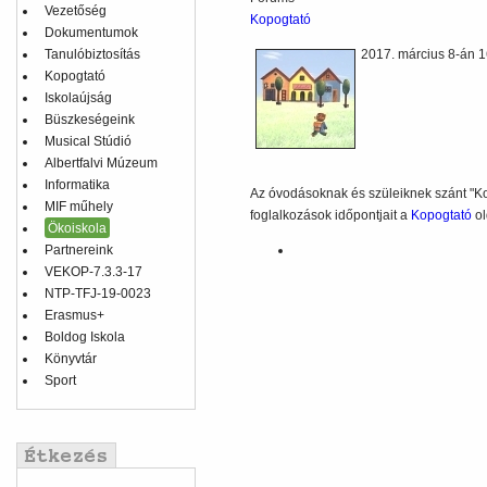
Vezetőség
Kopogtató
Dokumentumok
Tanulóbiztosítás
2017. március 8-án 1
Kopogtató
Iskolaújság
Büszkeségeink
Musical Stúdió
Albertfalvi Múzeum
Informatika
Az óvodásoknak és szüleiknek szánt "Kop
MIF műhely
foglalkozások időpontjait a
Kopogtató
ol
Ökoiskola
Partnereink
VEKOP-7.3.3-17
NTP-TFJ-19-0023
Erasmus+
Boldog Iskola
Könyvtár
Sport