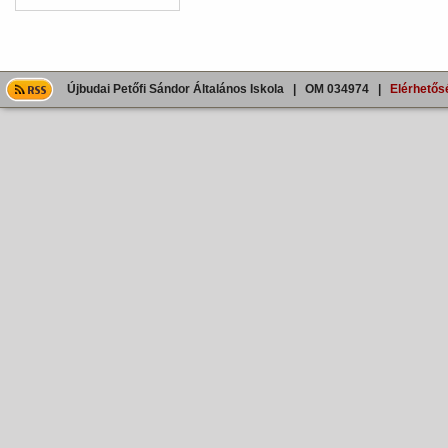
Újbudai Petőfi Sándor Általános Iskola | OM 034974 |
Elérhetős