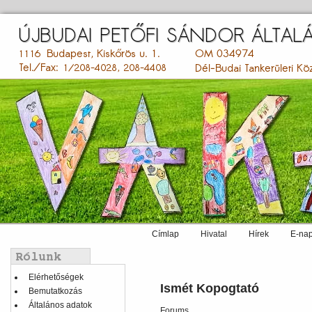
Ugrás
a
tartalomra
Címlap
Hivatal
Hírek
E-nap
Main
menu
Balmenü
Elérhetőségek
Ismét Kopogtató
Bemutatkozás
Általános adatok
Forums