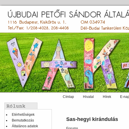
Ugrás
a
tartalomra
Címlap
Hivatal
Hírek
E-nap
Main
menu
Balmenü
Elérhetőségek
Sas-hegyi kirándulás
Bemutatkozás
Általános adatok
Forums