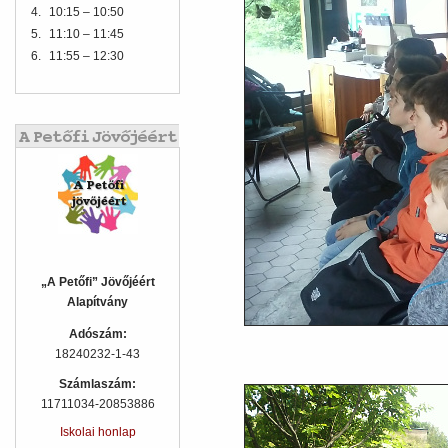
4.
10:15 – 10:50
5.
11:10 – 11:45
6.
11:55 – 12:30
„A Petőfi” Jövőjéért
Alapítvány
Adószám:
18240232-1-43
Számlaszám:
11711034-20853886
Iskolai honlap