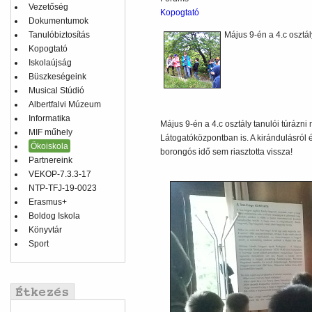
Vezetőség
Kopogtató
Dokumentumok
Tanulóbiztosítás
Május 9-én a 4.c osztál
Kopogtató
Iskolaújság
Büszkeségeink
Musical Stúdió
Albertfalvi Múzeum
Informatika
Május 9-én a 4.c osztály tanulói túrázni
MIF műhely
Látogatóközpontban is. A kirándulásról
Ökoiskola
borongós idő sem riasztotta vissza!
Partnereink
VEKOP-7.3.3-17
NTP-TFJ-19-0023
Erasmus+
Boldog Iskola
Könyvtár
Sport