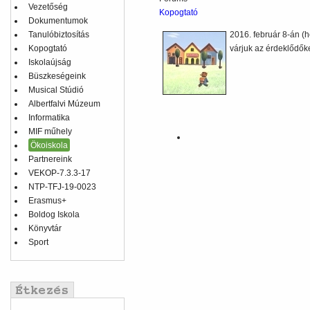
Vezetőség
Kopogtató
Dokumentumok
Tanulóbiztosítás
2016. február 8-án (h
Kopogtató
várjuk az érdeklődőke
Iskolaújság
Büszkeségeink
Musical Stúdió
Albertfalvi Múzeum
Informatika
MIF műhely
Ökoiskola
Partnereink
VEKOP-7.3.3-17
NTP-TFJ-19-0023
Erasmus+
Boldog Iskola
Könyvtár
Sport