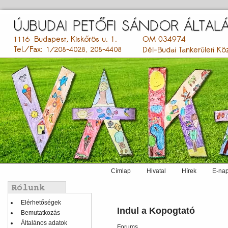
Ugrás
a
tartalomra
Címlap
Hivatal
Hírek
E-nap
Main
menu
Balmenü
Elérhetőségek
Indul a Kopogtató
Bemutatkozás
Általános adatok
Forums