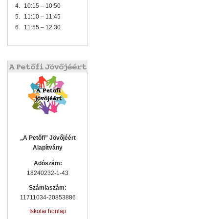
4.
10:15 – 10:50
5.
11:10 – 11:45
6.
11:55 – 12:30
„A Petőfi” Jövőjéért
Alapítvány
Adószám:
18240232-1-43
Számlaszám:
11711034-20853886
Iskolai honlap