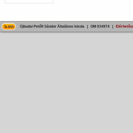
Újbudai Petőfi Sándor Általános Iskola | OM 034974 |
Elérhetős