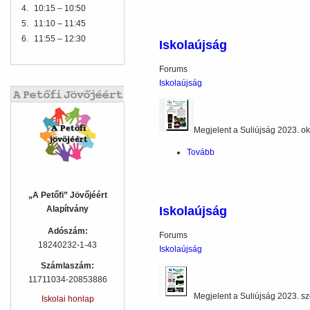
4.
10:15 – 10:50
5.
11:10 – 11:45
6.
11:55 – 12:30
Iskolaújság
Forums
Iskolaújság
Megjelent a Suliújság 2023. o
Tovább
(Iskolaújság)
„A Petőfi” Jövőjéért
Iskolaújság
Alapítvány
Adószám:
Forums
18240232-1-43
Iskolaújság
Számlaszám:
11711034-20853886
Megjelent a Suliújság 2023. s
Iskolai honlap