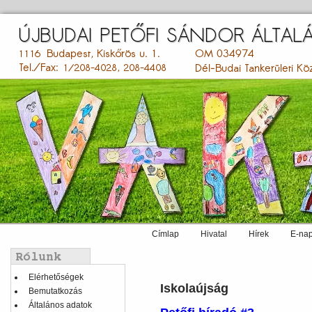
Ugrás
a
tartalomra
Címlap
Hivatal
Hírek
E-nap
Main
menu
Balmenü
Elérhetőségek
Iskolaújság
Bemutatkozás
Általános adatok