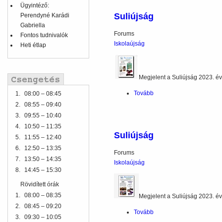
Ügyintéző:
Suliújság
Perendyné Karádi
Gabriella
Forums
Fontos tudnivalók
Iskolaújság
Heti étlap
Megjelent a Suliújság 2023. é
Tovább
(Suliújság)
1.
08:00 – 08:45
2.
08:55 – 09:40
3.
09:55 – 10:40
4.
10:50 – 11:35
Suliújság
5.
11:55 – 12:40
6.
12:50 – 13:35
Forums
7.
13:50 – 14:35
Iskolaújság
8.
14:45 – 15:30
Rövidített órák
1.
08:00 – 08:35
Megjelent a Suliújság 2023. é
2.
08:45 – 09:20
Tovább
(Suliújság)
3.
09:30 – 10:05