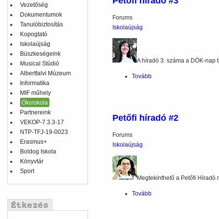
Petőfi híradó #3
Vezetőség
Dokumentumok
Forums
Tanulóbiztosítás
Iskolaújság
Kopogtató
Iskolaújság
Büszkeségeink
A híradó 3. száma a DÖK-nap ta
Musical Stúdió
Albertfalvi Múzeum
Tovább
(Petőfi
Informatika
híradó
MIF műhely
#3)
Ökoiskola
Partnereink
Petőfi híradó #2
VEKOP-7.3.3-17
NTP-TFJ-19-0023
Forums
Erasmus+
Iskolaújság
Boldog Iskola
Könyvtár
Sport
Megtekinthető a Petőfi Híradó
Tovább
(Petőfi
híradó
#2)