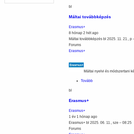
látogatás)
bl
Máltai továbbképzés
Erasmus+
8 hónap 2 hét ago
Máltai továbbképzés
bl
2025. 11. 21., p 
Forums
Erasmus+
Máltai nyelvi és módszertani ké
Tovább
(Máltai
továbbképzés)
bl
Erasmus+
Erasmus+
1 év 1 hónap ago
Erasmus+
bl
2025. 06. 11., sze – 08:25
Forums