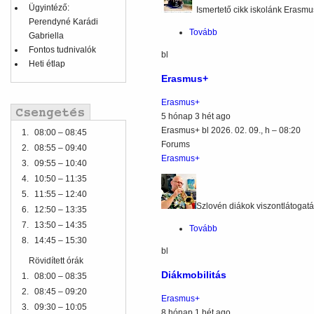
Ügyintéző:
Ismertető cikk iskolánk Erasmu
Perendyné Karádi
Tovább
(Erasmus+)
Gabriella
Fontos tudnivalók
bl
Heti étlap
Erasmus+
Erasmus+
5 hónap 3 hét ago
Erasmus+
bl
2026. 02. 09., h – 08:20
1.
08:00 – 08:45
Forums
2.
08:55 – 09:40
Erasmus+
3.
09:55 – 10:40
4.
10:50 – 11:35
5.
11:55 – 12:40
Szlovén diákok viszontlátogat
6.
12:50 – 13:35
7.
13:50 – 14:35
Tovább
(Erasmus+)
8.
14:45 – 15:30
bl
Rövidített órák
Diákmobilitás
1.
08:00 – 08:35
2.
08:45 – 09:20
Erasmus+
3.
09:30 – 10:05
8 hónap 1 hét ago