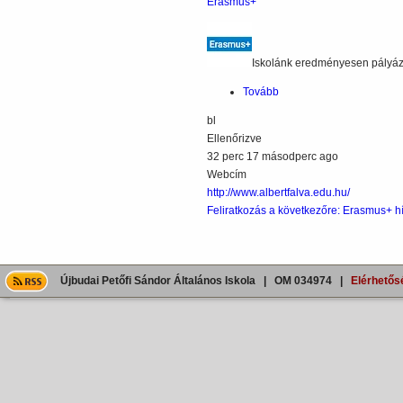
Erasmus+
Iskolánk eredményesen pályáz
Tovább
(Erasmus+)
bl
Ellenőrizve
32 perc 17 másodperc ago
Webcím
http://www.albertfalva.edu.hu/
Feliratkozás a következőre: Erasmus+ h
Újbudai Petőfi Sándor Általános Iskola | OM 034974 |
Elérhetős