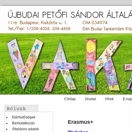
Ugrás
a
tartalomra
Címlap
Hivatal
Hírek
E-nap
Main
menu
Balmenü
Elérhetőségek
Erasmus+
Bemutatkozás
Általános adatok