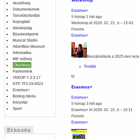
Workshop
Vezetőség
Dokumentumok
Erasmus+
Tanulóbiztosítás
5 hónap 1 hét ago
Kopogtató
Workshop
bl
2026. 02. 23., h – 15:43
Iskolaújság
Forums
Büszkeségeink
Erasmus+
Musical Stúdió
Albertfalvi Múzeum
Informatika
Beszámoltunk a 2025-ben leza
MIF műhely
Ökoiskola
Tovább
(Workshop)
Partnereink
bl
VEKOP-7.3.3-17
NTP-TFJ-19-0023
Erasmus+
Erasmus+
Boldog Iskola
Erasmus+
Könyvtár
5 hónap 3 hét ago
Sport
Erasmus+
bl
2026. 02. 10., k – 10:11
Forums
Erasmus+