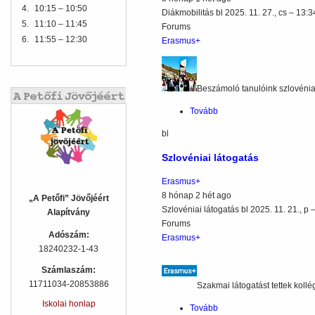
4.
10:15 – 10:50
Diákmobilitás
bl
2025. 11. 27., cs – 13:3
5.
11:10 – 11:45
Forums
6.
11:55 – 12:30
Erasmus+
Beszámoló tanulóink szlovénia
Tovább
(Diákmobilitás)
bl
Szlovéniai látogatás
Erasmus+
8 hónap 2 hét ago
„A Petőfi” Jövőjéért
Szlovéniai látogatás
bl
2025. 11. 21., p 
Alapítvány
Forums
Adószám:
Erasmus+
18240232-1-43
Számlaszám:
11711034-20853886
Szakmai látogatást tettek koll
Iskolai honlap
Tovább
(Szlovéniai