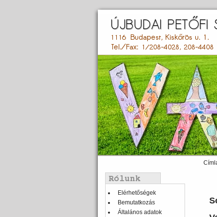
Ugrás
a
tartalomra
Címl
Main
menu
Balmenü
Elérhetőségek
S
Bemutatkozás
Általános adatok