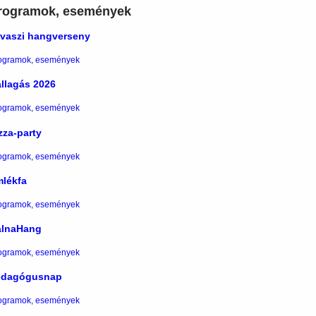
rogramok, események
vaszi hangverseny
ogramok, események
llagás 2026
ogramok, események
zza-party
ogramok, események
lékfa
ogramok, események
álnaHang
ogramok, események
edagógusnap
ogramok, események