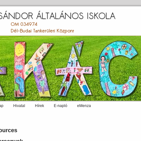
ap
Hivatal
Hírek
E-napló
eMenza
ources